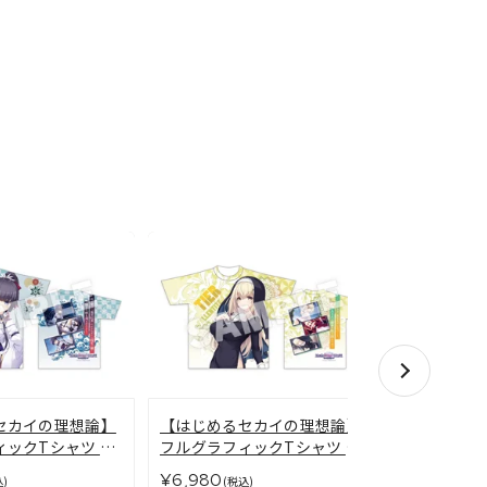
【はじめる
セカイの理想論】
【はじめるセカイの理想論】
フルグラフ
ィックTシャツ 最
フルグラフィックTシャツ テ
月 ハルカ
ィア＝フォーレンタイト
¥6,980
¥6,980
(税
込)
(税込)