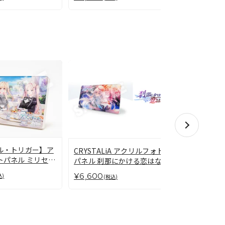
【時計仕掛
ル・トリガー】ア
CRYSTALiA アクリルフォト
アクリルフ
トパネル ミリセン
パネル 刹那にかける恋はなび
鍔姫＆村雲
ィア・ヘンリエッ
¥6,600
¥6,600
(税
込)
(税込)