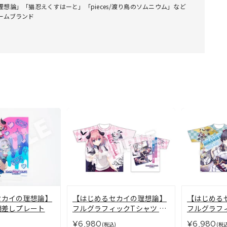
想論」「猫忍えくすはーと」「pieces/渡り鳥のソムニウム」など
ームブランド
セカイの理想論】
【はじめるセカイの理想論】
【はじめる
棚差しプレート
フルグラフィックTシャツ ヘ
フルグラフ
ルミリア＝ヴァン＝ノクスロ
上 ヒナギク
¥6,980
¥6,980
(税込)
(税