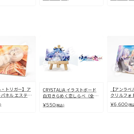
ーゼ
ル・トリガー】ア
【アンラベ
CRYSTALiA イラストボード
パネル エステ
クリルフォ
白刃きらめく恋しらべ（全3
バーグ
ト・シルヴ
種）
¥6,600
¥550
)
(税
(税込)
タ