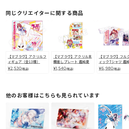
同じクリエイターに関する商品
【マブラヴ】アクリルフ
【マブラヴ】アクリル本
【マブラヴ】フル
ィギュア（全13種）
棚差しプレート 鑑純夏
ィックTシャツ 鑑
（EXTRA編）
¥2,530
¥1,540
¥6,980
(税込)
(税込)
(税込)
他のお客様はこちらも見られています