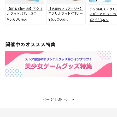
【RE:D Cherish!】アクリ
【旭光のマリアージュ】
CRYSTALiA アク
ルフォトパネル ユニ
アクリルフォトパネル
ィギュア 絆きらめ
カ・ラスペランツァ2
メル
いろは、椿恋歌（全
¥6,600
¥6,600
¥2,530
(税込)
(税込)
(税込)
種）
開催中のオススメ特集
ページ TOP へ