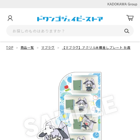
TOP
商品一覧
マブラヴ
【マブラヴ】アクリル本棚差しプレート 社霞