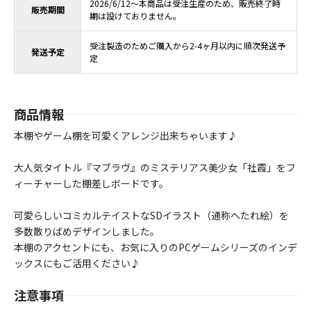
2026/6/12～本商品は受注生産のため、販売終了時
販売期間
期は設けておりません。
受注製造のためご購入から2-4ヶ月以内に順次発送予
発送予定
定
商品情報
本棚やゲーム棚を可愛くアレンジ出来ちゃいます♪
大人気タイトル『マブラヴ』のミステリアス美少女「社霞」をフ
ィーチャーした棚差しボードです。
可愛らしいコミカルテイストなSDイラスト（通称へたれ絵）を
多数散りばめデザインしました。
本棚のアクセントにも、お気に入りのPCゲームシリーズのインデ
ックスにもご活用ください♪
注意事項