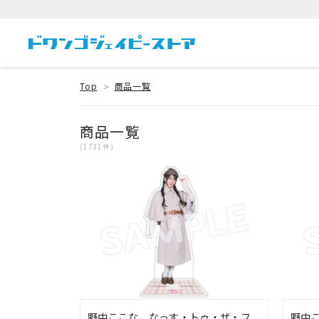
Top
商品一覧
商品一覧
(1731件)
野中ここな なっす・トゥ・ザ・フ
野中