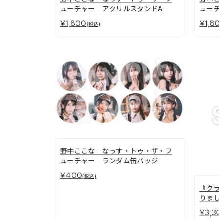
ューチャー アクリルスタンドA
ュー
¥1,800
¥1,8
(税込)
野中ここな なっす・トゥ・ザ・フ
ューチャー ランダム缶バッジ
¥400
(税込)
『ク
りまし
¥3,3