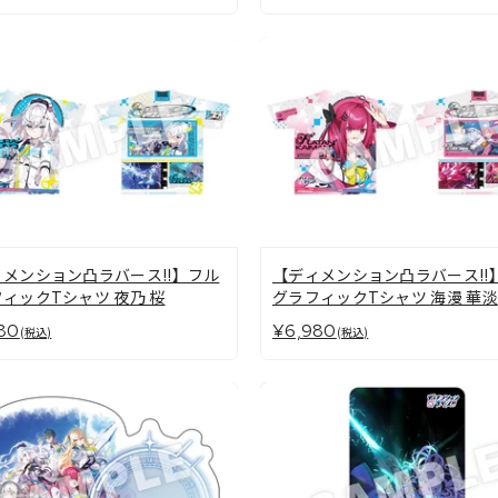
メンション凸ラバース!!】フル
【ディメンション凸ラバース!!
ィックTシャツ 夜乃 桜
グラフィックTシャツ 海漫 華淡
80
¥6,980
(税込)
(税込)