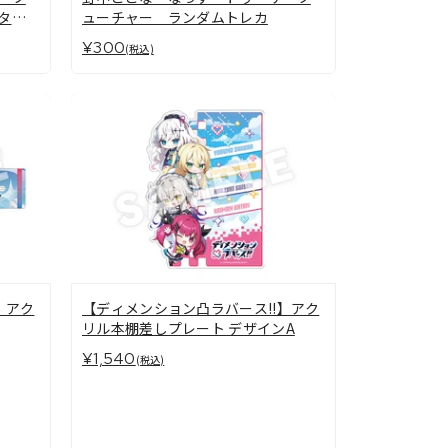
タン
ューチャー ランダムトレカ
¥300
(税込)
】アク
【ディメンション凸ラバース!!】アク
リル本棚差しプレート デザインA
¥1,540
(税込)