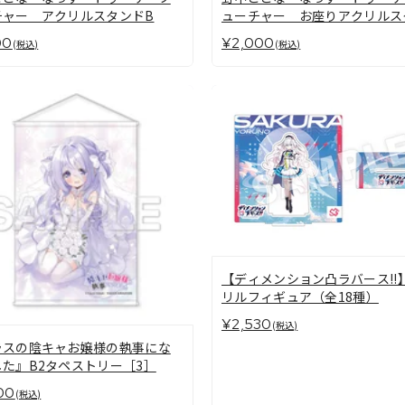
チャー アクリルスタンドB
ューチャー お座りアクリルス
ド
00
¥2,000
(税込)
(税込)
【ディメンション凸ラバース!!
リルフィギュア（全18種）
¥2,530
(税込)
ラスの陰キャお嬢様の執事にな
た』B2タペストリー［3］
00
(税込)