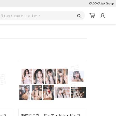
・フ
野中ここな なっす・トゥ・ザ・フ