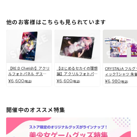
他のお客様はこちらも見られています
【RE:D Cherish!】アクリ
【はじめるセカイの理想
CRYSTALiA フル
ルフォトパネル デスペ
論】アクリルフォトパネ
ィックTシャツ 朱雀
ラード
ル ヘルミリア＝ヴァン
葉[L/XL]
¥6,600
¥6,600
¥6,980
(税込)
(税込)
(税込)
＝ノクスローゼ
開催中のオススメ特集