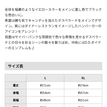
全体を稲妻のようなイエローカラーをメインに差し色でブラック
な色合いに。
表面は勝ち気でキャンディを加えたデスペラードをメインでデザ
イン。肩にはダイナーレストランをイメージしたハンバーガーの
アイコンをアレンジ！
背面はサイバーパンクな雰囲気で色々な表情を見せるデスペラー
ドとの日々を彩るシーンの数々を散りばめ、中央にはD.D.ダイナ
ーのエンブレムも♪
サイズ表
L
XL
着丈
約71cm
約74cm
身幅
約54cm
約57cm
肩幅
約49cm
約51cm