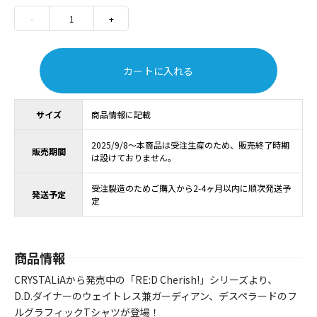
-
1
+
カートに入れる
サイズ
商品情報に記載
2025/9/8～本商品は受注生産のため、販売終了時期
販売期間
は設けておりません。
受注製造のためご購入から2-4ヶ月以内に順次発送予
発送予定
定
商品情報
CRYSTALiAから発売中の「RE:D Cherish!」シリーズより、
D.D.ダイナーのウェイトレス兼ガーディアン、デスペラードのフ
ルグラフィックTシャツが登場！