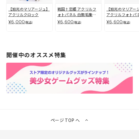
【旭光のマリアージュ】
戦国†恋姫 アクリルフ
【旭光のマリアー
アクリルクロック
ォトパネル 白無垢集合
アクリルフォトパ
（欅＆榧＆樅＆松乃＆椹
リア
¥6,000
¥6,600
¥6,600
(税込)
(税込)
(税込)
＆ちい子）エンディング
開催中のオススメ特集
ページ TOP へ