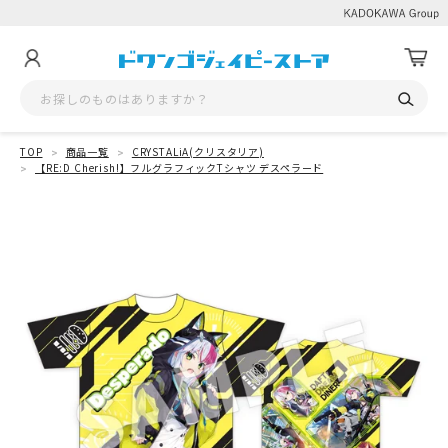
TOP
商品一覧
CRYSTALiA(クリスタリア)
【RE:D Cherish!】フルグラフィックTシャツ デスペラード