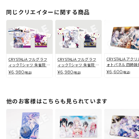
同じクリエイターに関する商品
CRYSTALiA アク
CRYSTALiA フルグラフ
CRYSTALiA フルグラフ
ォトパネル 四姉妹
ィックTシャツ 朱雀院 紅
ィックTシャツ 朱雀院 都
肉【朱雀四重奏】
葉[L/XL]
子【朱雀四重奏】
¥6,600
¥6,980
¥6,980
(税込)
(税込)
(税込)
他のお客様はこちらも見られています