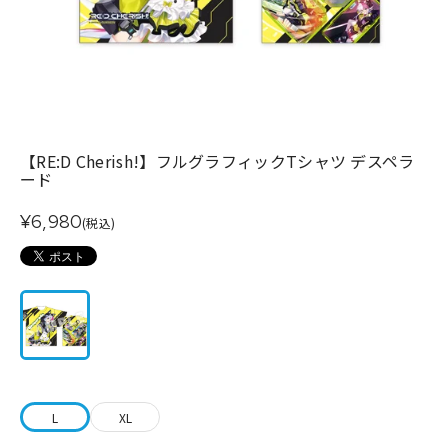
【RE:D Cherish!】フルグラフィックTシャツ デスペラ
ード
¥6,980
(税込)
L
XL