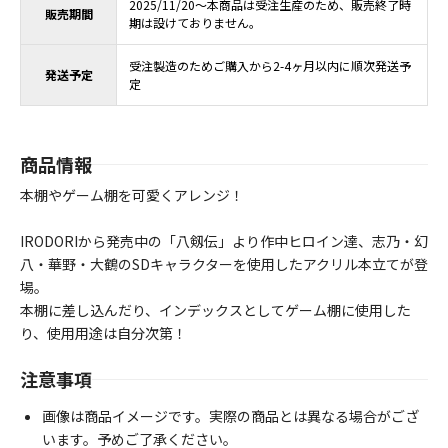
2025/11/20～本商品は受注生産のため、販売終了時
販売期間
期は設けておりません。
受注製造のためご購入から2-4ヶ月以内に順次発送予
発送予定
定
商品情報
本棚やゲーム棚を可愛くアレンジ！
IRODORIから発売中の「八剱伝」より作中ヒロイン達、志乃・幻
八・華野・大鶴のSDキャラクターを使用したアクリル本立てが登
場。
本棚に差し込んだり、インデックスとしてゲーム棚に使用した
り、使用用途は自分次第！
注意事項
画像は商品イメージです。実際の商品とは異なる場合がござ
います。予めご了承ください。