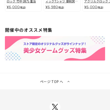
ロック 竹中 詩乃 重治
ィックTシャツ 御剣冥夜
アクリルクロック 
（EXTRA編）
スティア・アスト
¥6,000
¥6,980
¥6,000
(税込)
(税込)
(税込)
開催中のオススメ特集
ページ TOP へ