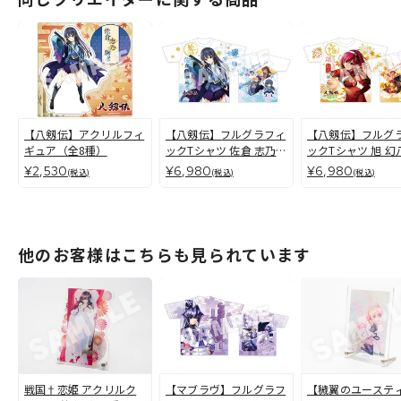
【八剱伝】アクリルフィ
【八剱伝】フルグラフィ
【八剱伝】フルグ
ギュア（全8種）
ックTシャツ 佐倉 志乃
ックTシャツ 旭 幻
駒孝
千代
¥2,530
¥6,980
¥6,980
(税込)
(税込)
(税込)
他のお客様はこちらも見られています
戦国†恋姫 アクリルク
【マブラヴ】フルグラフ
【穢翼のユーステ