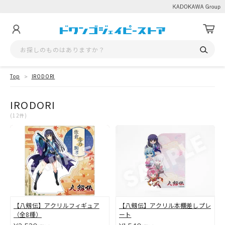
Top
IRODORI
IRODORI
(12件)
【八剱伝】アクリルフィギュア
【八剱伝】アクリル本棚差しプレ
（全8種）
ート