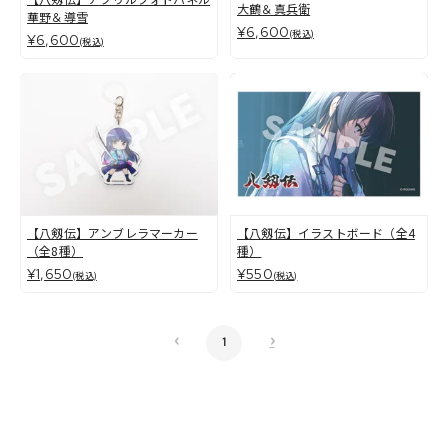
大鶴＆真兵衛
華野＆導雪
¥6,600
(税込)
¥6,600
(税込)
【八剱伝】アンブレラマーカー
【八剱伝】イラストボード（全4
（全8種）
種）
¥1,650
¥550
(税込)
(税込)
‹
›
1