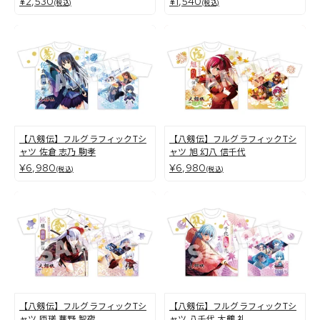
¥2,530
¥1,540
(税込)
(税込)
【八剱伝】フルグラフィックTシ
【八剱伝】フルグラフィックTシ
ャツ 佐倉 志乃 駒孝
ャツ 旭 幻八 信千代
¥6,980
¥6,980
(税込)
(税込)
【八剱伝】フルグラフィックTシ
【八剱伝】フルグラフィックTシ
ャツ 匝瑳 華野 智夜
ャツ 八千代 大鶴 礼