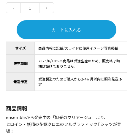
-
1
+
カートに入れる
サイズ
商品情報に記載/スライドに使用イメージ写真掲載
2025/6/18～本商品は受注生産のため、販売終了時
販売期間
期は設けておりません。
受注製造のためご購入から2-4ヶ月以内に順次発送予
発送予定
定
商品情報
ensembleから発売中の「旭光のマリアージュ」より、
ヒロイン・妖精の花嫁クロエのフルグラフィックTシャツが登
場！