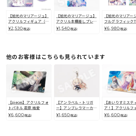
【旭光のマリアージュ】
【旭光のマリアージュ】
【旭光のマリアー
アクリルフィギュア（全
アクリル本棚差しプレー
フルグラフィック
7種）
ト
ツ リア
¥2,530
¥1,540
¥6,980
(税込)
(税込)
(税込)
他のお客様はこちらも見られています
【pieces】アクリルフォ
【アンラベル・トリガ
【あいりすミステ
トパネル 君原 結愛
ー】アンブレラマーカー
ア！】アクリルフ
（全7種）
ネル コラボ（穢翼
¥6,600
¥1,650
¥6,600
(税込)
(税込)
(税込)
ースティア）