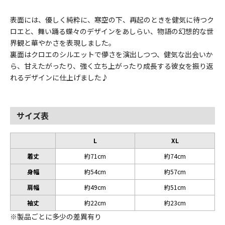
表面には、優しく純粋に、寒空の下、再起のときを健気に待つク
ロエと、舞い踊る蝶々のデザインをあしらい、物語の幻想的な世
界観と華やかさを表現しました。
裏面はクロエのシルエットで儚さを演出しつつ、健気な出会いか
ら、甘えたがったり、強く立ち上がったり成長する彼女を振り返
れるデザインに仕上げました♪
サイズ表
L
XL
着丈
約71cm
約74cm
身幅
約54cm
約57cm
肩幅
約49cm
約51cm
袖丈
約22cm
約23cm
※製品ごとに多少の差異有り