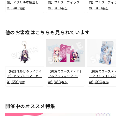
論】アクリル本棚差しプ
論】フルグラフィックT
論】フルグラフィ
レート
シャツ ヘルミリア＝ヴ
シャツ 最上 ヒナ
¥1,540
¥6,980
¥6,980
(税込)
(税込)
(税込)
ァン＝ノクスローゼ
他のお客様はこちらも見られています
【時計仕掛けのレイライ
【穢翼のユースティア】
【穢翼のユーステ
ン】アンブレラマーカー
フルグラフィックTシャ
アクリルフォトパ
ツ ユースティア・アス
聖女イレーヌ
¥1,650
¥6,980
¥6,600
(税込)
(税込)
(税込)
トレア
開催中のオススメ特集