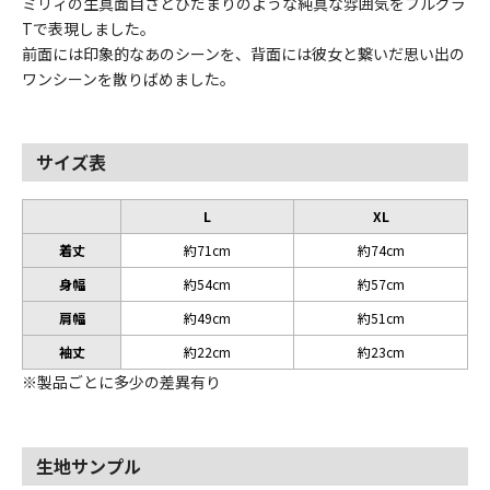
ミリィの生真面目さとひだまりのような純真な雰囲気をフルグラ
Tで表現しました。
前面には印象的なあのシーンを、背面には彼女と繋いだ思い出の
ワンシーンを散りばめました。
サイズ表
L
XL
着丈
約71cm
約74cm
身幅
約54cm
約57cm
肩幅
約49cm
約51cm
袖丈
約22cm
約23cm
※製品ごとに多少の差異有り
生地サンプル