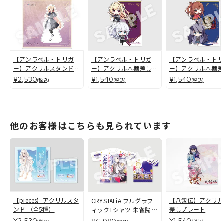
【アンラベル・トリガ
【アンラベル・トリガ
【アンラベル・ト
ー】アクリルスタンド
ー】アクリル本棚差しプ
ー】アクリル本棚
（全11種）
レート ミリセント・シ
レート レイリ・若
¥2,530
¥1,540
¥1,540
(税込)
(税込)
(税込)
ルヴィア
他のお客様はこちらも見られています
【pieces】アクリルスタ
【八剱伝】アクリ
CRYSTALiA フルグラフ
ンド （全5種）
差しプレート
ィックTシャツ 朱雀院 撫
子[L/XL]
¥2,530
¥1,540