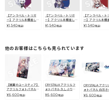
【アンラベル・トリガ
【アンラベル・トリガ
【アンラベル・ト
ー】アクリル本棚差しプ
ー】アクリル本棚差しプ
ー】アクリル本棚
レート ミリセント・シ
レート レイリ・若葉
レート ソフィア・
¥1,540
¥1,540
¥1,540
(税込)
(税込)
(税込)
ルヴィア
ーシャ
他のお客様はこちらも見られています
【穢翼のユースティア】
CRYSTALiA アクリルフ
CRYSTALiA アク
アクリルフォトパネル
ォトパネル 久しぶりの
ォトパネル 白刃き
フィオネ・シルヴァリア
四姉妹【朱雀四重奏】
く恋しらべ
¥6,600
¥6,600
¥6,600
(税込)
(税込)
(税込)