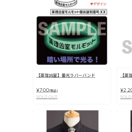
【薬理凶室】蓄光ラバーバンド
【薬
¥700
¥2,2
(税込)
SOLD OUT
SOLD