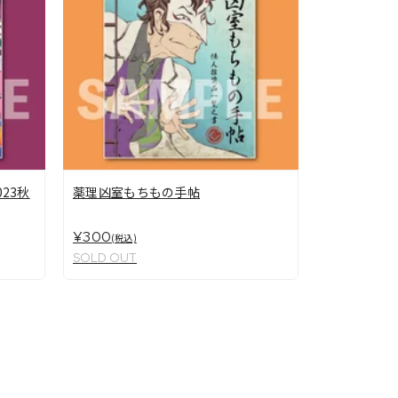
23秋
薬理凶室もちもの手帖
¥300
(税込)
SOLD OUT