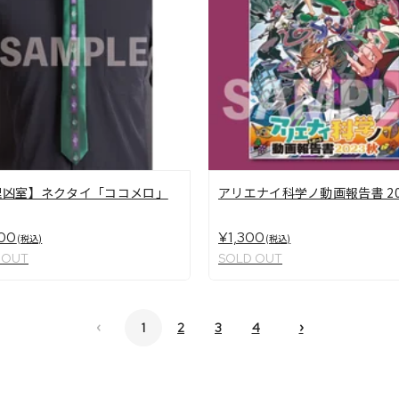
理凶室】ネクタイ「ココメロ」
アリエナイ科学ノ動画報告書 20
00
¥1,300
(税込)
(税込)
 OUT
SOLD OUT
‹
›
1
2
3
4