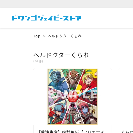
Top
ヘルドクターくられ
ヘルドクターくられ
(64件)
【受注生産】複製色紙【アリエナイ
くら