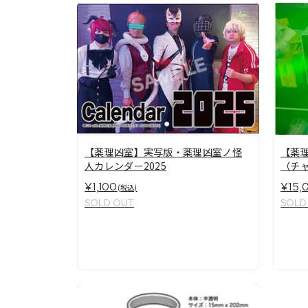
【薬理凶室】実写版・薬理凶室ノ怪
【薬理
人カレンダー2025
（チ
¥1,100
¥15,
(税込)
SOLD OUT
SOLD