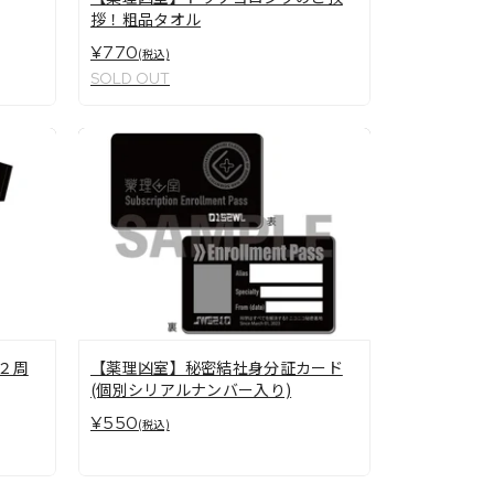
拶！粗品タオル
¥770
(税込)
SOLD OUT
２周
【薬理凶室】秘密結社身分証カード
(個別シリアルナンバー入り)
¥550
(税込)