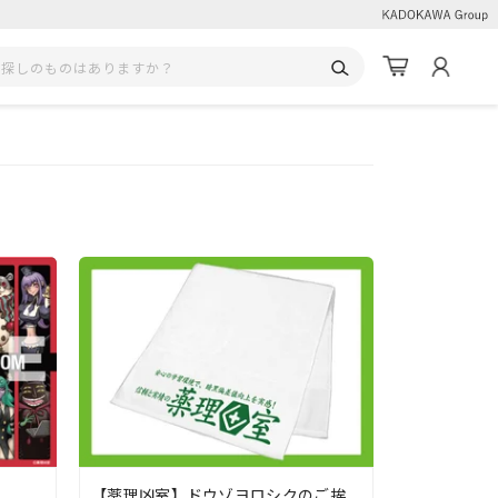
【薬理凶室】ドウゾヨロシクのご挨