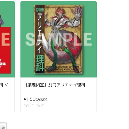
科 ＜
【薬理凶室】別冊アリエナイ理科
¥1,500
(税込)
SOLD OUT