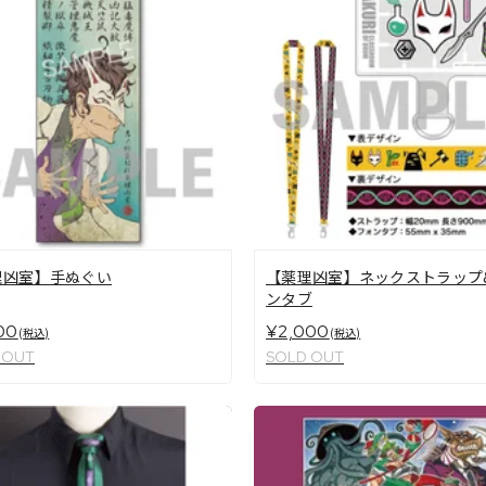
理凶室】手ぬぐい
【薬理凶室】ネックストラップ
ンタブ
00
¥2,000
(税込)
(税込)
 OUT
SOLD OUT