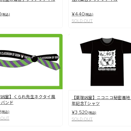
0
¥440
(税込)
(税込)
SOLD OUT
理凶室】くられ先生ネクタイ風
【薬理凶室】ニコニコ秘密基地
トバンド
年記念Tシャツ
0
¥3,520
(税込)
(税込)
 OUT
SOLD OUT