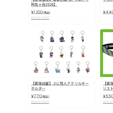
阿佐ヶ谷2026】
¥1,100
¥44
(税込)
SOLD OUT
【薬理凶室】ぷに怪人アクリルキー
【薬
ホルダー
リス
¥770
¥55
(税込)
SOLD OUT
SOLD