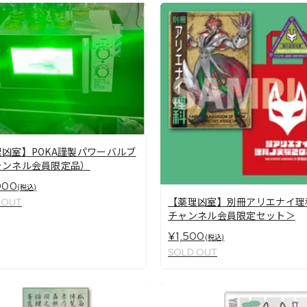
凶室】POKA謹製パワーバルブ
ャンネル会員限定品）
000
(税込)
【薬理凶室】別冊アリエナイ理
 OUT
チャンネル会員限定セット＞
¥1,500
(税込)
SOLD OUT