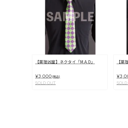
【薬理凶室】ネクタイ「M.A.D」
【薬
¥3,000
¥3,0
(税込)
SOLD OUT
SOLD