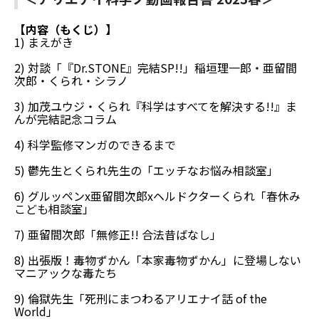
【内容（もくじ）】
1) まえがき
2) 対談「『Dr.STONE』完結SP!!」稲垣理一郎・亜留間
次郎・くられ・シラノ
3) 加茂ユウジ・くられ『科学はすべてを解決する!!』ま
んが完結記念コラム
4) 科学監修マンガのできるまで
5) 鬱先生とくられ先生の「エッチなお悩み相談室」
6) グルッペンx亜留間次郎xヘルドクターくられ「春休み
こども相談室」
7) 亜留間次郎「無修正!! 合法昔ばなし」
8) 出張版！毒物ずかん「本家毒物ずかん」に登場しない
マニアックな毒たち
9) 倫獄先生「死刑にまつわるアリエナイ話 of the
World」