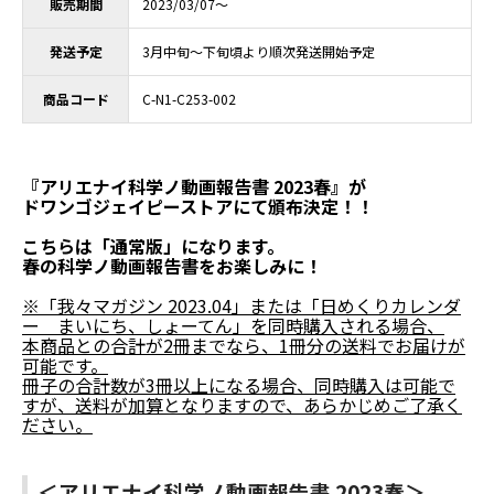
販売期間
2023/03/07～
発送予定
3月中旬～下旬頃より順次発送開始予定
商品コード
C-N1-C253-002
『アリエナイ科学ノ動画報告書 2023春』が
ドワンゴジェイピーストアにて頒布決定！！
こちらは「通常版」になります。
春の科学ノ動画報告書をお楽しみに！
※「我々マガジン 2023.04」または「日めくりカレンダ
ー まいにち、しょーてん」を同時購入される場合、
本商品との合計が2冊までなら、1冊分の送料でお届けが
可能です。
冊子の合計数が3冊以上になる場合、同時購入は可能で
すが、送料が加算となりますので、あらかじめご了承く
ださい。
＜アリエナイ科学ノ動画報告書 2023春＞