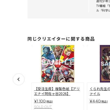
週刊少年ジ
TV番組「
ル「科学
同じクリエイターに関する商品
【受注生産】複製色紙【アリ
くられ先生
エナイ阿佐ヶ谷2026】
ァイル
¥1,100
¥440
(税込)
(税込)
SOLD OUT