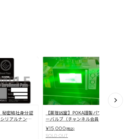
薬理凶室も
】秘密結社身分証
【薬理凶室】POKA謹製パワ
別シリアルナンバ
ーバルブ（チャンネル会員限
定品）
¥300
¥15,000
(税込)
(税込)
SOLD OUT
SOLD OUT