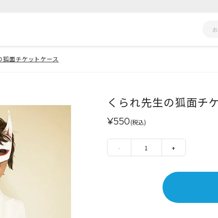
の狐面チケットケース
くられ先生の狐面チ
¥550
(税込)
-
1
+