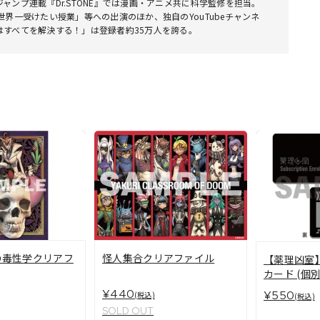
ャンプ連載『Dr.STONE』では漫画・アニメ共に科学監修を担当。
世界一受けたい授業」等への出演のほか、独自のYouTubeチャンネ
はすべてを解決する！」は登録者約35万人を誇る。
の毒性学クリアフ
怪人集合クリアファイル
【薬理凶室
カード (個
ー入り)
¥440
¥550
(税込)
(税込)
SOLD OUT