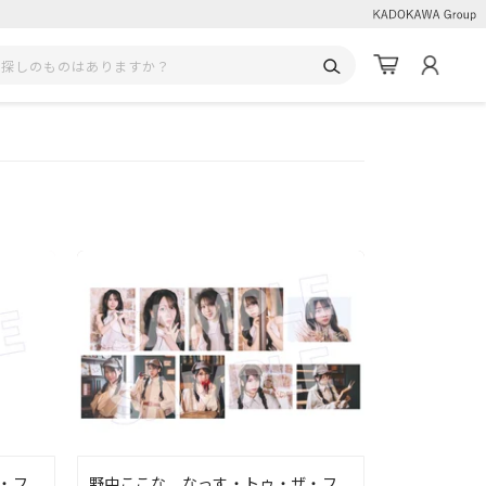
・フ
野中ここな なっす・トゥ・ザ・フ