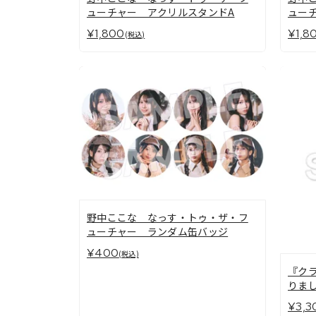
ューチャー アクリルスタンドA
ュー
¥1,800
¥1,8
(税込)
野中ここな なっす・トゥ・ザ・フ
ューチャー ランダム缶バッジ
¥400
(税込)
『ク
りまし
¥3,3