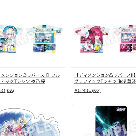
メンション凸ラバース!!】フル
【ディメンション凸ラバース!!
ィックTシャツ 夜乃 桜
グラフィックTシャツ 海漫 華淡
80
¥6,980
(税込)
(税込)