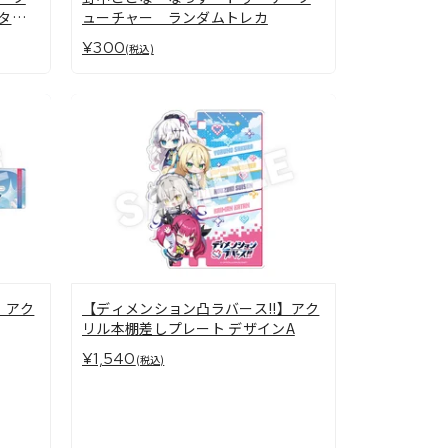
タン
ューチャー ランダムトレカ
¥300
(税込)
】アク
【ディメンション凸ラバース!!】アク
リル本棚差しプレート デザインA
¥1,540
(税込)