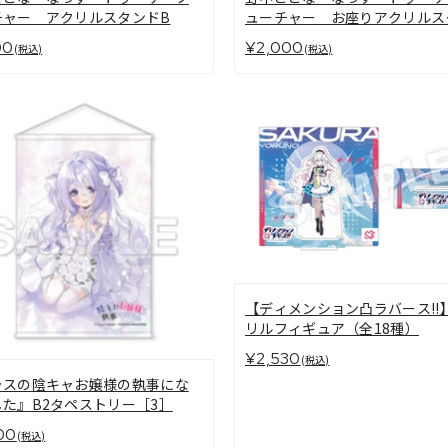
チャー アクリルスタンドB
ューチャー お座りアクリルス
ド
00
¥2,000
(税込)
(税込)
【ディメンション凸ラバース!!
リルフィギュア（全18種）
¥2,530
(税込)
ラスの陰キャお嬢様の執事にな
た』B2タペストリー［3］
00
(税込)