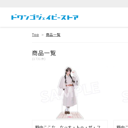
Top
商品一覧
商品一覧
(1731件)
野中ここな なっす・トゥ・ザ・フ
野中