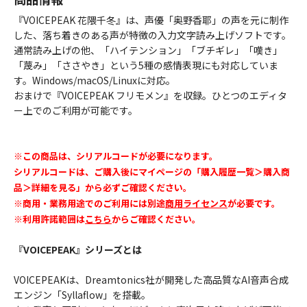
『VOICEPEAK 花隈千冬』は、声優「奥野香耶」の声を元に制作
した、落ち着きのある声が特徴の入力文字読み上げソフトです。
通常読み上げの他、「ハイテンション」「ブチギレ」「嘆き」
「蔑み」「ささやき」という5種の感情表現にも対応していま
す。Windows/macOS/Linuxに対応。
おまけで『VOICEPEAK フリモメン』を収録。ひとつのエディタ
ー上でのご利用が可能です。
※この商品は、シリアルコードが必要になります。
シリアルコードは、ご購入後にマイページの「購入履歴一覧＞購入商
品＞詳細を見る」から必ずご確認ください。
※商用・業務用途でのご利用には別途
商用ライセンス
が必要です。
※利用許諾範囲は
こちら
からご確認ください。
『VOICEPEAK』シリーズとは
VOICEPEAKは、Dreamtonics社が開発した高品質なAI音声合成
エンジン「Syllaflow」を搭載。