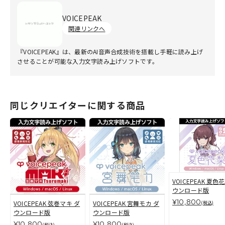
VOICEPEAK
関連リンクへ
『VOICEPEAK』は、最新のAI音声合成技術を搭載し手軽に読み上げ
させることが可能な入力文字読み上げソフトです。
同じクリエイターに関する商品
VOICEPEAK 夏色
ウンロード版
¥10,800
VOICEPEAK 弦巻マキ ダ
VOICEPEAK 宮舞モカ ダ
(税込)
ウンロード版
ウンロード版
¥10,800
¥10,800
(税込)
(税込)