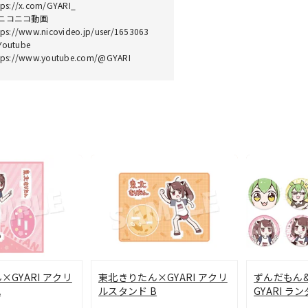
tps://x.com/GYARI_
ニコニコ動画
tps://www.nicovideo.jp/user/1653063
outube
tps://www.youtube.com/@GYARI
GYARI アクリ
東北きりたん×GYARI アクリ
ずんだもん
A
ルスタンド B
GYARI ラ
種)