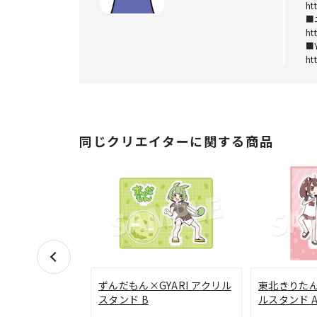
ht
■
ht
■Y
ht
同じクリエイターに関する商品
ずんだもん×GYARI アクリル
東北きりたん×
スタンド B
ルスタンド 