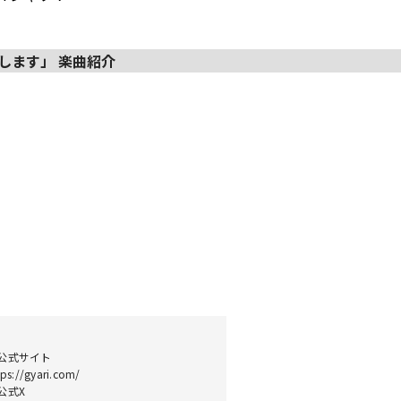
します」 楽曲紹介
公式サイト
tps://gyari.com/
公式X