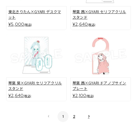
東北きりたん×GYARI デスクマ
琴葉 茜×GYARI セリフアクリル
ット
スタンド
¥5,000
¥2,640
(税込)
(税込)
琴葉 葵×GYARI セリフアクリル
琴葉 茜×GYARI ドアノブサイン
スタンド
プレート
¥2,640
¥2,100
(税込)
(税込)
‹
›
1
2