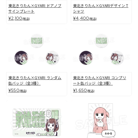
東北きりたん×GYARI ドアノブ
東北きりたん×GYARIデザイン T
サインプレート
シャツ
¥2,100
¥4,400
(税込)
(税込)
東北きりたん×GYARI ランダム
東北きりたん×GYARI コンプリ
缶バッジ（全3種）
ート缶バッジ（全3種）
¥550
¥1,650
(税込)
(税込)