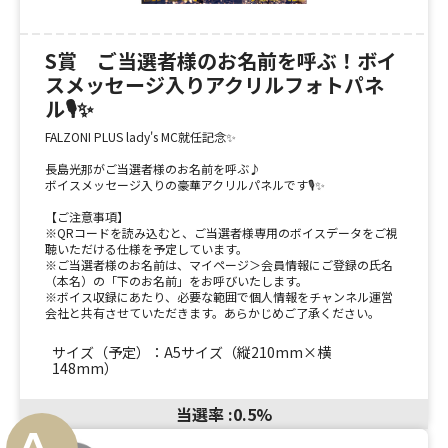
S賞 ご当選者様のお名前を呼ぶ！ボイ
スメッセージ入りアクリルフォトパネ
ル🎙️✨
FALZONI PLUS lady's MC就任記念✨
長島光那がご当選者様のお名前を呼ぶ♪
ボイスメッセージ入りの豪華アクリルパネルです🎙️✨
【ご注意事項】
※QRコードを読み込むと、ご当選者様専用のボイスデータをご視
聴いただける仕様を予定しています。
※ご当選者様のお名前は、マイページ＞会員情報にご登録の氏名
（本名）の「下のお名前」をお呼びいたします。
※ボイス収録にあたり、必要な範囲で個人情報をチャンネル運営
会社と共有させていただきます。あらかじめご了承ください。
サイズ（予定）：A5サイズ（縦210mm×横
148mm）
当選率 :0.5%