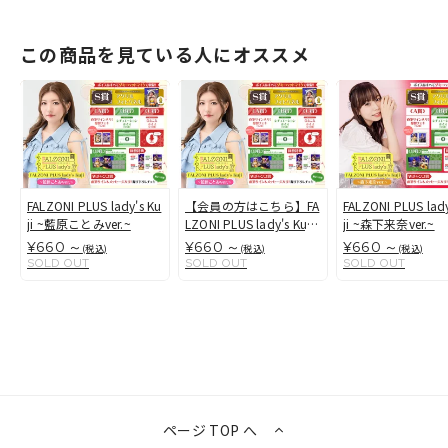
この商品を見ている人にオススメ
FALZONI PLUS lady's Ku
【会員の方はこちら】FA
FALZONI PLUS lady
ji ~藍原ことみver.~
LZONI PLUS lady's Kuji
ji ~森下来奈ver.~
~藍原ことみver.~
¥660 ～
¥660 ～
¥660 ～
(税込)
(税込)
(税込)
SOLD OUT
SOLD OUT
SOLD OUT
ページ TOP へ