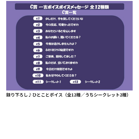
録り下ろし♪ひとことボイス（全12種／うちシークレット2種）