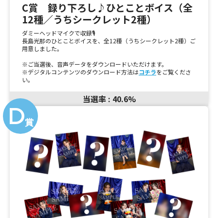
C賞 録り下ろし♪ひとことボイス（全
12種／うちシークレット2種）
ダミーヘッドマイクで収録🎙️
長島光那のひとことボイスを、全12種（うちシークレット2種）ご
用意しました。
※ご当選後、音声データをダウンロードいただけます。
※デジタルコンテンツのダウンロード方法は
コチラ
をご覧くださ
い。
当選率 : 40.6%