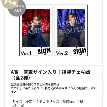
A賞 直筆サイン入り！複製チェキ📸
（全2種）
生放送当日の撮り下ろし写真を使用📸
ここでしか手に入らない✨長島光那の直筆サイン入り複製チェキで
す🖊️
サイズ（予定）：チェキサイズ（縦86mm×横
54mm）