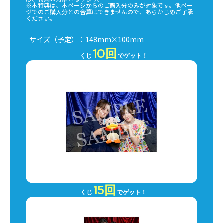
※本特典は、本ページからのご購入分のみが対象です。他ペー
ジでのご購入分との合算はできませんので、あらかじめご了承
ください。
サイズ（予定）：148mm×100mm
10回
くじ
でゲット！
15回
くじ
でゲット！