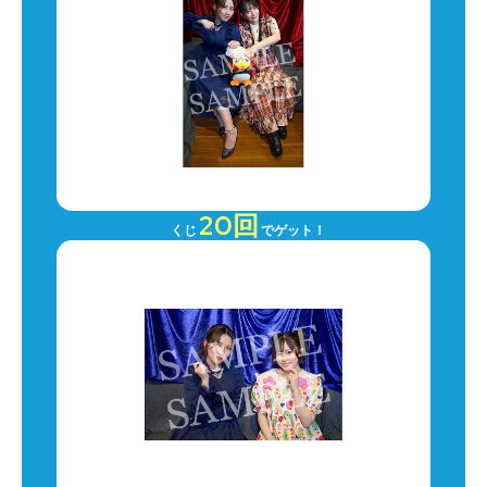
20回
くじ
でゲット！