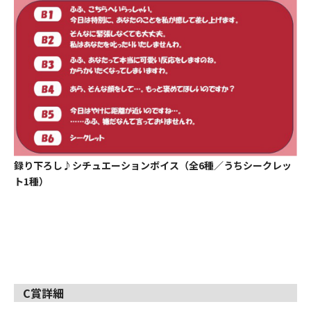
録り下ろし♪シチュエーションボイス（全6種／うちシークレッ
ト1種）
C賞詳細