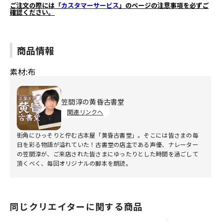
ご注文の際には「
カスタマーサービス
」のページの注意事項を必ずご
確認ください。
商品情報
素材:布
笠間淳の黄昏古書堂
関連リンクへ
街角にひっそりと佇む古本屋「黄昏古書堂」。そこには皆さまの毎
日を彩る物語が溢れていた！古書堂の店主である声優、ナレーター
の笠間淳が、ご来店された皆さまにゆったりとした時間を過ごして
頂くべく、毎回オリジナルの脚本を朗読。
同じクリエイターに関する商品