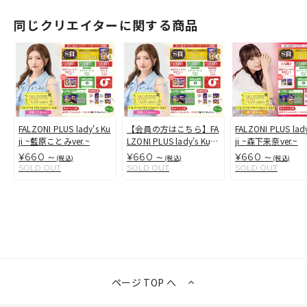
同じクリエイターに関する商品
FALZONI PLUS lady's Ku
【会員の方はこちら】FA
FALZONI PLUS lady
ji ~藍原ことみver.~
LZONI PLUS lady's Kuji
ji ~森下来奈ver.~
~藍原ことみver.~
¥660 ～
¥660 ～
¥660 ～
(税込)
(税込)
(税込)
SOLD OUT
SOLD OUT
SOLD OUT
ページ TOP へ