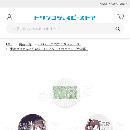
TOP
商品一覧
GYARI（ココアシガレットP）
東北きりたん×GYARI コンプリート缶バッジ（全3種）