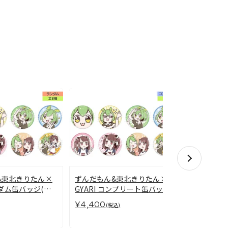
ずんだもん
&東北きりたん×
ずんだもん&東北きりたん×
GYARI ス
ンダム缶バッジ(全8
GYARI コンプリート缶バッジ
(全8種)
¥550
¥4,400
(税込)
(税込)