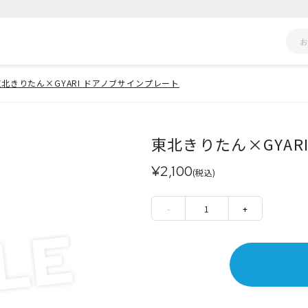
東北きりたん×GYARI ドアノブサインプレート
東北きりたん×GYAR
¥2,100
(税込)
-
1
+