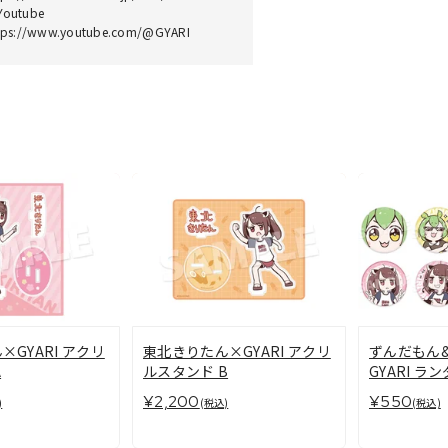
outube
tps://www.youtube.com/@GYARI
GYARI アクリ
東北きりたん×GYARI アクリ
ずんだもん
A
ルスタンド B
GYARI ラ
種)
¥2,200
¥550
)
(税込)
(税込)