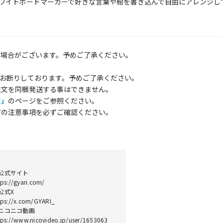
ワイトボードマーカーで好きな言葉や絵を書き込んで自由にアレンジし
る場合がございます。予めご了承ください。
お断りしております。予めご了承ください。
注文を同梱発送する事はできません。
て」
のページをご参照ください。
ジの注意事項を必ずご確認ください。
公式サイト
tps://gyari.com/
公式X
tps://x.com/GYARI_
ニコニコ動画
tps://www.nicovideo.jp/user/1653063