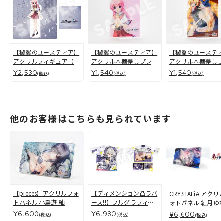
【穢翼のユースティア】
【穢翼のユースティア】
【穢翼のユーステ
アクリルフィギュア（全
アクリル本棚差しプレー
アクリル本棚差し
11種）
ト ユースティア・アス
ト リシア・ド・ノ
¥2,530
¥1,540
¥1,540
(税込)
(税込)
(税込)
トレア
ァス・ユーリィ
他のお客様はこちらも見られています
【pieces】アクリルフォ
【ディメンション凸ラバ
CRYSTALiA アク
トパネル 小鳥遊 紬
ース!!】フルグラフィッ
ォトパネル 紅月ゆ
クTシャツ 崩月 水仙
恋あかり
¥6,600
¥6,980
¥6,600
(税込)
(税込)
(税込)