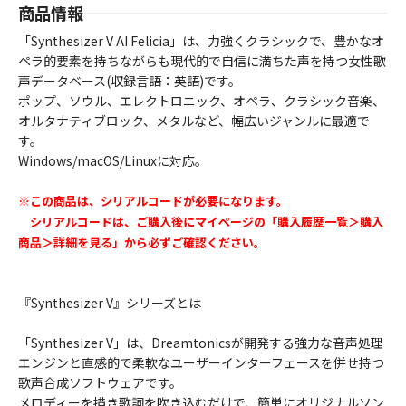
商品情報
「Synthesizer V AI Felicia」は、力強くクラシックで、豊かなオ
ペラ的要素を持ちながらも現代的で自信に満ちた声を持つ女性歌
声データベース(収録言語：英語)です。
ポップ、ソウル、エレクトロニック、オペラ、クラシック音楽、
オルタナティブロック、メタルなど、幅広いジャンルに最適で
す。
Windows/macOS/Linuxに対応。
※この商品は、シリアルコードが必要になります。
シリアルコードは、ご購入後にマイページの「購入履歴一覧＞購入
商品＞詳細を見る」から必ずご確認ください。
『Synthesizer V』シリーズとは
「Synthesizer V」は、Dreamtonicsが開発する強力な音声処理
エンジンと直感的で柔軟なユーザーインターフェースを併せ持つ
歌声合成ソフトウェアです。
メロディーを描き歌詞を吹き込むだけで、簡単にオリジナルソン