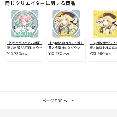
同じクリエイターに関する商品
【Synthesizer V 2 AI版】
【Synthesizer V 2 AI版】
【Synthesizer V 2
夢ノ結唱 PASTEL ダウン
夢ノ結唱 HALO ダウンロ
夢ノ結唱 HALO Stud
ロード版
ード版
Pro ダウンロード
¥10,780
¥10,780
¥23,980
(税込)
(税込)
(税込)
ページ TOP へ