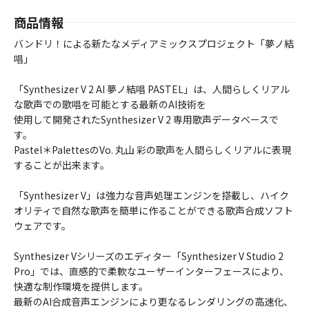
商品情報
バンドリ！による新たなメディアミックスプロジェクト「夢ノ結
唱」
「Synthesizer V 2 AI 夢ノ結唱 PASTEL」は、人間らしくリアル
な歌声での歌唱を可能とする最新のAI技術を
使用して開発されたSynthesizer V 2 専用歌声データベースで
す。
Pastel＊PalettesのVo. 丸山 彩の歌声を人間らしくリアルに表現
することが出来ます。
「Synthesizer V」は強力な音声処理エンジンを搭載し、ハイク
オリティで自然な歌声を簡単に作ることができる歌声合成ソフト
ウェアです。
Synthesizer Vシリーズのエディター「Synthesizer V Studio 2
Pro」では、直感的で柔軟なユーザーインターフェースにより、
快適な制作環境を提供します。
最新のAI合成音声エンジンにより更なるレンダリングの高速化、