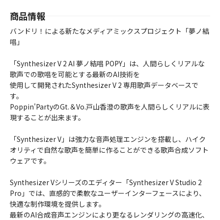
商品情報
バンドリ！による新たなメディアミックスプロジェクト「夢ノ結
唱」
「Synthesizer V 2 AI 夢ノ結唱 POPY」は、人間らしくリアルな
歌声での歌唱を可能とする最新のAI技術を
使用して開発されたSynthesizer V 2 専用歌声データベースで
す。
Poppin'PartyのGt.＆Vo.戸山香澄の歌声を人間らしくリアルに表
現することが出来ます。
「Synthesizer V」は強力な音声処理エンジンを搭載し、ハイク
オリティで自然な歌声を簡単に作ることができる歌声合成ソフト
ウェアです。
Synthesizer Vシリーズのエディター「Synthesizer V Studio 2
Pro」では、直感的で柔軟なユーザーインターフェースにより、
快適な制作環境を提供します。
最新のAI合成音声エンジンにより更なるレンダリングの高速化、