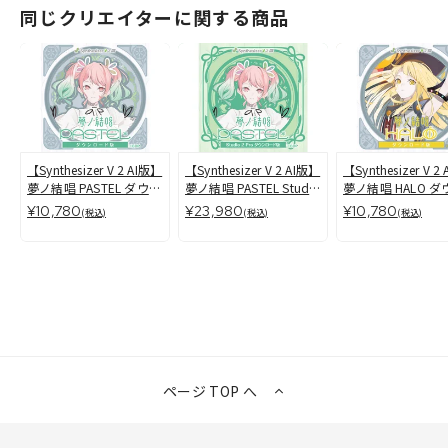
同じクリエイターに関する商品
【Synthesizer V 2 AI版】
【Synthesizer V 2 AI版】
【Synthesizer V 2
夢ノ結唱 PASTEL ダウン
夢ノ結唱 PASTEL Studio
夢ノ結唱 HALO 
ロード版
2 Pro ダウンロード版
ード版
¥10,780
¥23,980
¥10,780
(税込)
(税込)
(税込)
ページ TOP へ