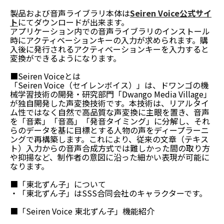
製品および音声ライブラリ本体は
Seiren Voice公式サイ
ト
にてダウンロードが出来ます。
アプリケーション内での音声ライブラリのインストール
時にアクティベーションキーの入力が求められます。購
入後に発行されるアクティベーションキーを入力すると
変換ができるようになります。
■Seiren Voiceとは
「Seiren Voice（セイレンボイス）」は、ドワンゴの機
械学習技術の開発・研究部門「Dwango Media Village」
が独自開発した声変換技術です。本技術は、リアルタイ
ム性ではなく自然で高品質な声変換に主眼を置き、音声
を「音素」「音高」「発音タイミング」に分解し、それ
らのデータを基に目標とする人物の声をディープラーニ
ングで再構築します。これにより、従来の文章（テキス
ト）入力からの音声合成方式では難しかった間の取り方
や抑揚など、制作者の意図に沿った細かい表現が可能に
なります。
■「東北ずん子」について
・「東北ずん子」はSSS合同会社のキャラクターです。
■「Seiren Voice 東北ずん子」機能紹介