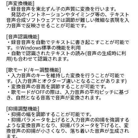
[声変換機能]
・録音音声を東北ずん子の声質に変換を行います。
発話のイントネーションやタイミング等の、テキスト
音声合成ソフトウェアでは調節が難しい微細な表現を入
力音声で反映させることが可能です。
[音声認識機能]
・録音音声を自動でテキストに書き起こすことが可能で
す。※Windows標準の機能を利用
・自動で認識されたテキストの読み(音声の生成時に利
用)も合わせて認識されます。
[歌モード/キー調整機能]
・入力音声のキーを維持した変換を行うことが可能で
す。(入力音声とオクターブ違いとなることがあります)
・変換音声の音高を調節することが可能です。
・歌モードがOFFの際は、入力音声の平均ピッチに基づ
き、自然となる音高で音声が変換されます。
[抑揚調整機能]
・抑揚の幅を調節することが可能です。
・抑揚パラメータを上げると入力音声の抑揚を強調する
ような変換音声となり、抑揚パラメータを下げると、変
換音声の抑揚が小さくなり、落ち着いた音声が生成され
ます。