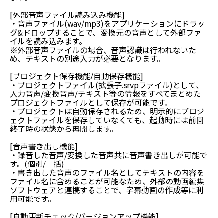
[外部音声ファイル読み込み機能]
・音声ファイル(wav/mp3)をアプリケーションにドラッ
グ&ドロップすることで、変換元の音声として外部ファ
イルを読み込みます。
※外部音声ファイルの場合、音声認識は行われないた
め、テキストの別途入力が必要となります。
[プロジェクト保存機能/自動保存機能]
・プロジェクトファイル(拡張子.srvpファイル)として、
入力音声/変換音声/テキスト等の情報をすべてまとめた
プロジェクトファイルとして保存が可能です。
・プロジェクトは自動保存されるため、明示的にプロジ
ェクトファイルを保存していなくても、起動時には前回
終了時の状態から再開します。
[音声書き出し機能]
・録音した音声/変換した音声共に音声書き出しが可能で
す。(個別/一括)
・書き出した音声のファイル名としてテキストの内容を
ファイル名に含めることが可能なため、外部の動画編集
ソフトウェアと連携することで、字幕動画の作成等に利
用可能です。
[自動更新チェック/バージョンアップ機能]