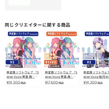
同じクリエイターに関する商品
声変換ソフトウェア 「S
声変換ソフトウェア 「S
声変換ソフトウェア
eiren Voice 琴葉 茜・
eiren Voice 琴葉 茜・
eiren Voice 結月
葵」スタンダードパック
葵」 コンプリートパッ
り」 スタンダード
¥14,300
¥17,600
¥14,300
(税込)
(税込)
(税込)
(v2) スタンダードパッ
ク(v1&v2) コンプリー
ク(v2)
ク
トパック