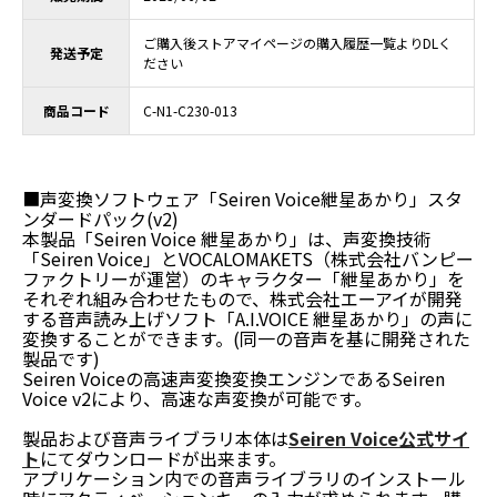
ご購入後ストアマイページの購入履歴一覧よりDLく
発送予定
ださい
商品コード
C-N1-C230-013
■声変換ソフトウェア「Seiren Voice紲星あかり」スタ
ンダードパック(v2)
本製品「Seiren Voice 紲星あかり」は、声変換技術
「Seiren Voice」とVOCALOMAKETS（株式会社バンピー
ファクトリーが運営）のキャラクター「紲星あかり」を
それぞれ組み合わせたもので、株式会社エーアイが開発
する音声読み上げソフト「A.I.VOICE 紲星あかり」の声に
変換することができます。(同一の音声を基に開発された
製品です)
Seiren Voiceの高速声変換変換エンジンであるSeiren
Voice v2により、高速な声変換が可能です。
製品および音声ライブラリ本体は
Seiren Voice公式サイ
ト
にてダウンロードが出来ます。
アプリケーション内での音声ライブラリのインストール