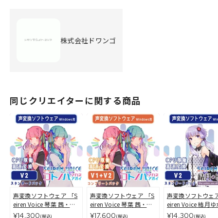
株式会社ドワンゴ
同じクリエイターに関する商品
声変換ソフトウェア 「S
声変換ソフトウェア 「S
声変換ソフトウェア
eiren Voice 琴葉 茜・
eiren Voice 琴葉 茜・
eiren Voice 結月
葵」スタンダードパック
葵」 コンプリートパッ
り」 スタンダード
¥14,300
¥17,600
¥14,300
(税込)
(税込)
(税込)