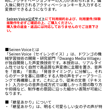
時にアクティベーションキーの入力が求められます。購
入後に発行されるアクティベーションキーを入力すると
変換ができるようになります。
Seiren Voice公式サイト
にて利用規約および、利用要件/体験
版動作を必ずご確認の上、ご購入ください。
購入後の返金・返品には対応しておりませんのでご注意下さ
い。
■Seiren Voiceとは
「Seiren Voice（セイレンボイス）」は、ドワンゴの機
械学習技術の開発・研究部門「Dwango Media Village」
が独自開発した声変換技術です。本技術は、リアルタイ
ム性ではなく自然で高品質な声変換に主眼を置き、音声
を「音素」「音高」「発音タイミング」に分解し、それ
らのデータを基に目標とする人物の声をディープラーニ
ングで再構築します。これにより、従来の文章（テキス
ト）入力からの音声合成方式では難しかった間の取り方
や抑揚など、制作者の意図に沿った細かい表現が可能に
なります。
■「紲星あかり」について
・「紲星あかり」は、明るく可愛らしい女の子の声が特