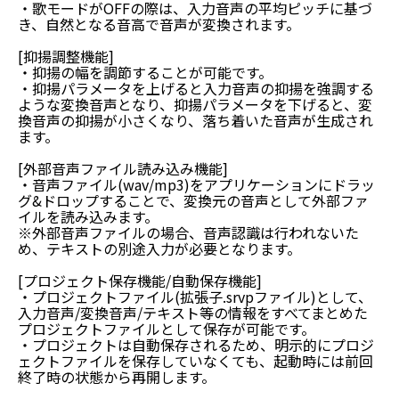
・歌モードがOFFの際は、入力音声の平均ピッチに基づ
き、自然となる音高で音声が変換されます。
[抑揚調整機能]
・抑揚の幅を調節することが可能です。
・抑揚パラメータを上げると入力音声の抑揚を強調する
ような変換音声となり、抑揚パラメータを下げると、変
換音声の抑揚が小さくなり、落ち着いた音声が生成され
ます。
[外部音声ファイル読み込み機能]
・音声ファイル(wav/mp3)をアプリケーションにドラッ
グ&ドロップすることで、変換元の音声として外部ファ
イルを読み込みます。
※外部音声ファイルの場合、音声認識は行われないた
め、テキストの別途入力が必要となります。
[プロジェクト保存機能/自動保存機能]
・プロジェクトファイル(拡張子.srvpファイル)として、
入力音声/変換音声/テキスト等の情報をすべてまとめた
プロジェクトファイルとして保存が可能です。
・プロジェクトは自動保存されるため、明示的にプロジ
ェクトファイルを保存していなくても、起動時には前回
終了時の状態から再開します。