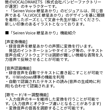
徴のVOCALOMAKETS（株式会社バンピーファクトリー
が運営）のキャラクターです。
・「Seiren Voice 紲星あかり」のビジュアルは、同じ音
声である「A.I.VOICE 紲星あかり」のデザインを基に眼鏡
を着用したポーズとして文倉十先生が描いてくださり、
新しい印象のあるイラストとなっております。
■「Seiren Voice 紲星あかり」機能紹介
[声変換機能]
・録音音声を紲星あかりの声質に変換を行います。
発話のイントネーションやタイミング等の、テキスト
音声合成ソフトウェアでは調節が難しい微細な表現を入
力音声で反映させることが可能です。
[音声認識機能]
・録音音声を自動でテキストに書き起こすことが可能で
す。※Windows標準の機能を利用
・自動で認識されたテキストの読み(音声の生成時に利
用)も合わせて認識されます。
[歌モード/キー調整機能]
・入力音声のキーを維持した変換を行うことが可能で
す。(入力音声とオクターブ違いとなることがあります)
・変換音声の音高を調節することが可能です。