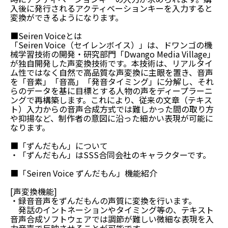
入後に発行されるアクティベーションキーを入力すると
変換ができるようになります。
■Seiren Voiceとは
「Seiren Voice（セイレンボイス）」は、ドワンゴの機
械学習技術の開発・研究部門「Dwango Media Village」
が独自開発した声変換技術です。本技術は、リアルタイ
ム性ではなく自然で高品質な声変換に主眼を置き、音声
を「音素」「音高」「発音タイミング」に分解し、それ
らのデータを基に目標とする人物の声をディープラーニ
ングで再構築します。これにより、従来の文章（テキス
ト）入力からの音声合成方式では難しかった間の取り方
や抑揚など、制作者の意図に沿った細かい表現が可能に
なります。
■「ずんだもん」について
・「ずんだもん」はSSS合同会社のキャラクターです。
■「Seiren Voice ずんだもん」機能紹介
[声変換機能]
・録音音声をずんだもんの声質に変換を行います。
発話のイントネーションやタイミング等の、テキスト
音声合成ソフトウェアでは調節が難しい微細な表現を入