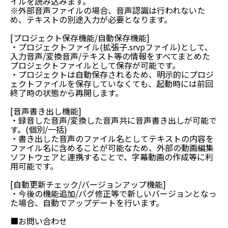
イルを読み込みます。
※外部音声ファイルの場合、音声認識は行われないた
め、テキストの別途入力が必要となります。
[プロジェクト保存機能/自動保存機能]
・プロジェクトファイル(拡張子.srvpファイル)として、
入力音声/変換音声/テキスト等の情報をすべてまとめた
プロジェクトファイルとして保存が可能です。
・プロジェクトは自動保存されるため、明示的にプロジ
ェクトファイルを保存していなくても、起動時には前回
終了時の状態から再開します。
[音声書き出し機能]
・録音した音声/変換した音声共に音声書き出しが可能で
す。(個別/一括)
・書き出した音声のファイル名としてテキストの内容を
ファイル名に含めることが可能なため、外部の動画編集
ソフトウェアと連携することで、字幕動画の作成等に利
用可能です。
[自動更新チェック/バージョンアップ機能]
・今後の機能追加/バグ修正等で新しいバージョンとなっ
た場合、自動でアップデートを行います。
■お問い合わせ