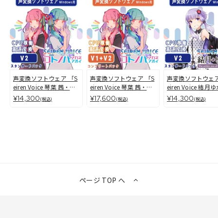
声変換ソフトウェア 「S
声変換ソフトウェア 「S
声変換ソフトウェア
eiren Voice 琴葉 茜・
eiren Voice 琴葉 茜・
eiren Voice 結月
葵」スタンダードパック
葵」 コンプリートパッ
り」 スタンダード
¥14,300
¥17,600
¥14,300
(税込)
(税込)
(税込)
(v2) スタンダードパッ
ク(v1&v2) コンプリー
ク(v2)
ク
トパック
ページ TOP へ