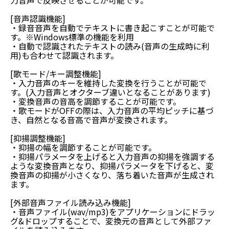
力音声で反映させることが可能です。
[音声認識機能]
・録音音声を自動でテキストに書き起こすことが可能で
す。※Windows標準の機能を利用
・自動で認識されたテキストの読み(音声の生成時に利
用)も合わせて認識されます。
[歌モード/キー調整機能]
・入力音声のキーを維持した変換を行うことが可能で
す。(入力音声とオクターブ違いとなることがあります)
・変換音声の音高を調節することが可能です。
・歌モードがOFFの際は、入力音声の平均ピッチに基づ
き、自然となる音高で音声が変換されます。
[抑揚調整機能]
・抑揚の幅を調節することが可能です。
・抑揚パラメータを上げると入力音声の抑揚を強調する
ような変換音声となり、抑揚パラメータを下げると、変
換音声の抑揚が小さくなり、落ち着いた音声が生成され
ます。
[外部音声ファイル読み込み機能]
・音声ファイル(wav/mp3)をアプリケーションにドラッ
グ&ドロップすることで、変換元の音声として外部ファ