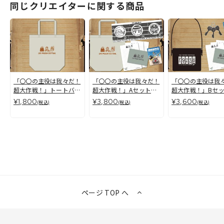
同じクリエイターに関する商品
「〇〇の主役は我々だ！
「〇〇の主役は我々だ！
「〇〇の主役は我
超大作戦！」トートバッ
超大作戦！」Aセット
超大作戦！」Bセ
グ
(超脱獄外伝付)
(超脱獄外伝付)
¥1,800
¥3,800
¥3,600
(税込)
(税込)
(税込)
ページ TOP へ