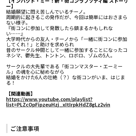
【インパクト・ミー！新・街コンラプソディ編 ストーリ
ー】
結婚願望に悶え苦しんでいるチーノ。
周期的に起きるこの発作だが、今回は簡単にはおさまら
ない様子。
『街コンに参加して発散したら鎮まるかもしれな
い……』
大学時代からの友人・チーノから「一緒に街コンに参加
してくれ！」と助けを求められ
昔のサークル仲間として一緒に参加することになったコ
ネシマ、鬱先生、トントン、ロボロ、ゾムの5人。
サークルの大先輩である「街コンマスター・エーミー
ル」の魂を心に秘めながら
結婚をかけた6人の壮絶（？）な街コンがいま、はじま
る！
【関連動画】
https://www.youtube.com/playlist?
list=PLZcOpFipzeuHzj_xItIrpkHdZ8gLz2vin
ご注意事項