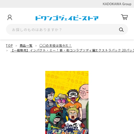
TOP
商品一覧
◯◯の主役は我々だ！
【一般販売】インパクト・ミー！ 新・街コンラプソディ編エクストラパック 20パック