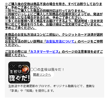
※ご購入後の交換は商品不良の場合を除き、すべてお断りしておりま
す。予めご了承ください。
※別々にご購入した商品の同梱対応は行っておりません。
※同梱でいっしょにご購入した別商品の在庫状況によっては、発送が
後ろ倒しになる場合があるため、予めご了承ください。
※多くのお客様へ早く商品をお届けできるよう、配送地域・注文状況
等に応じて発送を行うため、お届け順はご注文順ではございません。
予めご了承ください。
本商品のお支払方法はコンビニ前払い、クレジットカード決済が選択
可能です。
お支払方法の詳しい説明は「
お支払方法について
」のページをご参照
ください。
ご注文の際には「
カスタマーサービス
」のページの注意事項を必ずご
確認ください。
◯◯の主役は我々だ！
関連リンクへ
生放送や不定期更新のブロマガ、オリジナル動画などで、豊饒な
「享楽」や「知識」を提供します。