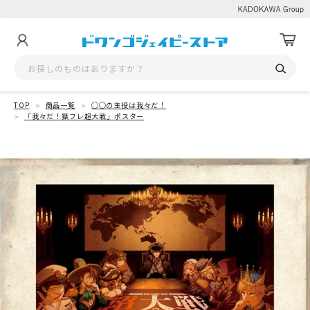
TOP
商品一覧
◯◯の主役は我々だ！
「我々だ！獄フレ超大戦」ポスター