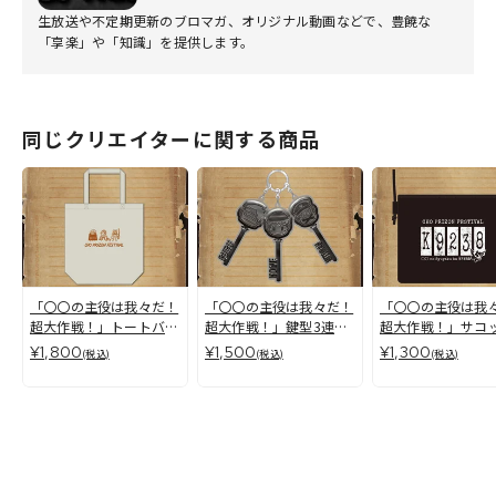
生放送や不定期更新のブロマガ、オリジナル動画などで、豊饒な
「享楽」や「知識」を提供します。
同じクリエイターに関する商品
「〇〇の主役は我々だ！
「〇〇の主役は我々だ！
「〇〇の主役は我
超大作戦！」トートバッ
超大作戦！」鍵型3連キ
超大作戦！」サコ
グ
ーホルダー
¥1,800
¥1,500
¥1,300
(税込)
(税込)
(税込)