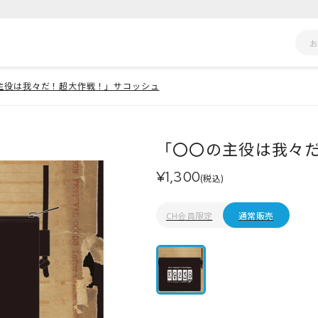
主役は我々だ！超大作戦！」サコッシュ
「〇〇の主役は我々
¥1,300
(税込)
CH会員限定
通常販売