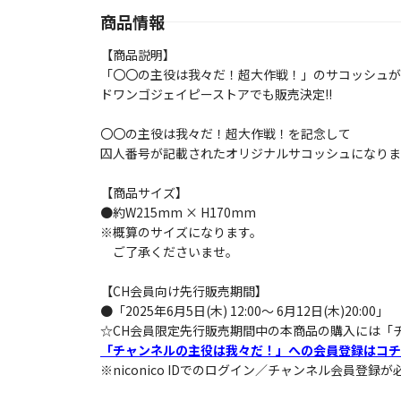
商品情報
【商品説明】
「〇〇の主役は我々だ！超大作戦！」のサコッシュが
ドワンゴジェイピーストアでも販売決定!!
〇〇の主役は我々だ！超大作戦！を記念して
囚人番号が記載されたオリジナルサコッシュになりま
【商品サイズ】
●約W215mm × H170mm
※概算のサイズになります。
ご了承くださいませ。
【CH会員向け先行販売期間】
●「2025年6月5日(木) 12:00～ 6月12日(木)20:00」
☆CH会員限定先行販売期間中の本商品の購入には「
「チャンネルの主役は我々だ！」への会員登録はコチ
※niconico IDでのログイン／チャンネル会員登録