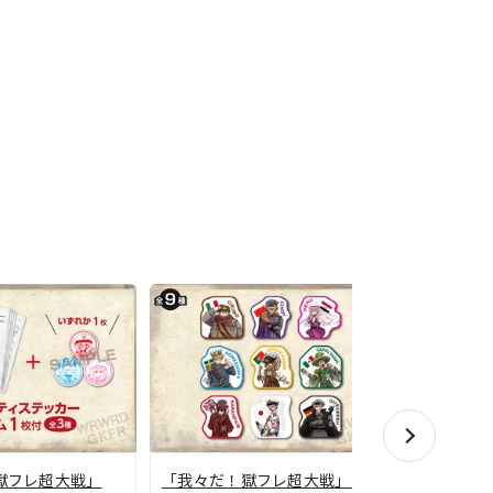
「我々だ！
獄フレ超大戦」
「我々だ！獄フレ超大戦」ラ