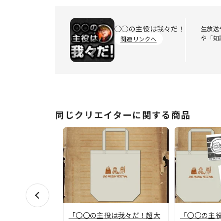
◯◯の主役は我々だ！
生放送
や「知
関連リンクへ
同じクリエイターに関する商品
「〇〇の主役は我々だ！超大
「〇〇の主