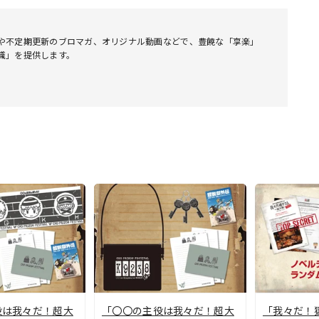
や不定期更新のブロマガ、オリジナル動画などで、豊饒な「享楽」
識」を提供します。
役は我々だ！超大
「〇〇の主役は我々だ！超大
「我々だ！