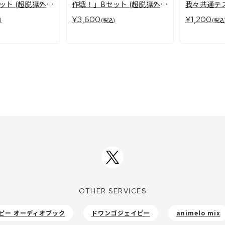
ット (超脱獄外伝
作戦！」Bセット (超脱獄外伝
我々共通テ
付)
¥3,600
¥1,200
)
(税込)
(税込
OTHER SERVICES
ピー オーディオブック
ドワンゴジェイピー
animelo mix