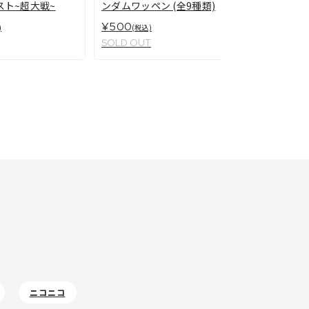
ッペンコン
スト~超大戦~
ンダムワッペン (全9種類)
(ワッペン
¥6,500
¥500
(税
)
(税込)
SOLD OUT
SOLD OUT
ニコニコ