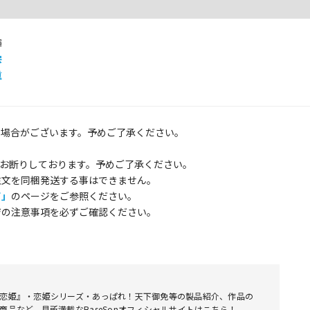
輝
宗
重
る場合がございます。予めご了承ください。
お断りしております。予めご了承ください。
注文を同梱発送する事はできません。
て」
のページをご参照ください。
ジの注意事項を必ずご確認ください。
恋姫』・恋姫シリーズ・あっぱれ！天下御免等の製品紹介、作品の
商品など、見所満載なBaseSonオフィシャルサイトはこちら！