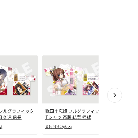
戦国†恋姫
 フルグラフィック
戦国†恋姫 フルグラフィック
Tシャツ 滝
田 久遠 信長
Tシャツ 斎藤 結菜 帰蝶
¥6,980
¥6,980
(税
込)
(税込)