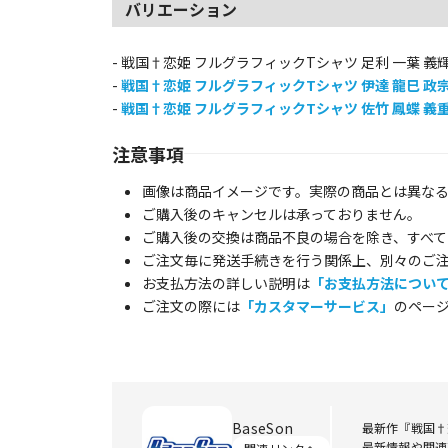
バリエーション
- 戦国†恋姫 フルグラフィックTシャツ 足利 一葉 義
-
戦国†恋姫 フルグラフィックTシャツ 伊達 龍巳 政
-
戦国†恋姫 フルグラフィックTシャツ 佐竹 鳳蝶 義
注意事項
画像は商品イメージです。実際の商品とは異な
ご購入後のキャンセルは承っておりません。
ご購入後の交換は商品不良の場合を除き、すべて
ご注文毎に発送手続きを行う関係上、別々のご
お支払方法の詳しい説明は
「お支払方法につい
ご注文の際には
「カスタマーサービス」
のペー
BaseSon
最新作『戦国†
最新情報や関連