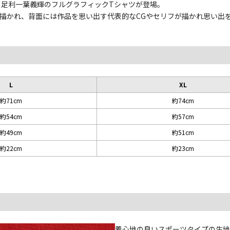
ら、足利一葉義輝のフルグラフィックTシャツが登場。
描かれ、背面には作品を思い出す代表的なCGやセリフが描かれ思い出
L
XL
約71cm
約74cm
約54cm
約57cm
約49cm
約51cm
約22cm
約23cm
着心地の良いスポーツタイプの生地