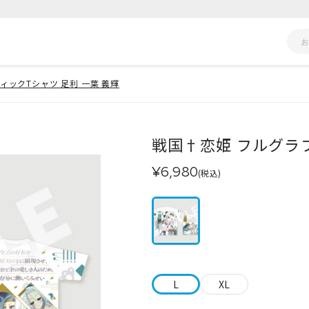
ィックTシャツ 足利 一葉 義輝
戦国†恋姫 フルグラフ
¥6,980
(税込)
L
XL