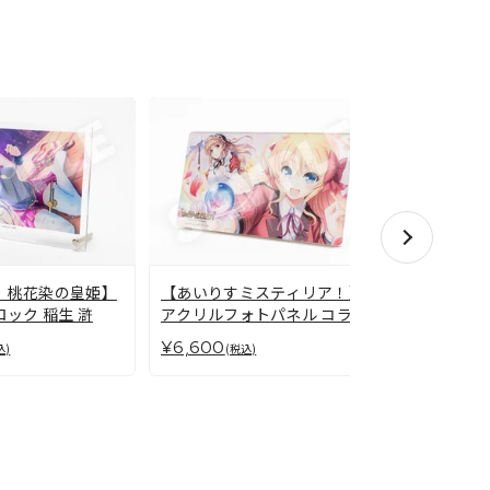
CRYSTAL
、桃花染の皇姫】
【あいりすミスティリア！】
パネル 絆
ック 稲生 滸
アクリルフォトパネル コラボ
−椿恋歌−
（FORTUNE ARTERIAL）
¥6,600
¥6,600
(税
込)
(税込)