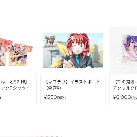
はーとSPIN!】
【マブラヴ】イラストボード
【千の刃濤
ックTシャツ 巻
（全7種）
アクリルクロ
¥550
¥6,000
)
(税込)
(税