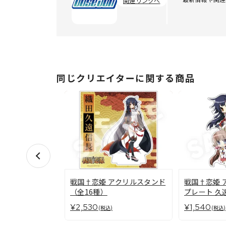
関連リンクへ
同じクリエイターに関する商品
戦国†恋姫 アクリルスタンド
戦国†恋姫 
（全16種）
プレート 久
¥2,530
¥1,540
(税込)
(税込)