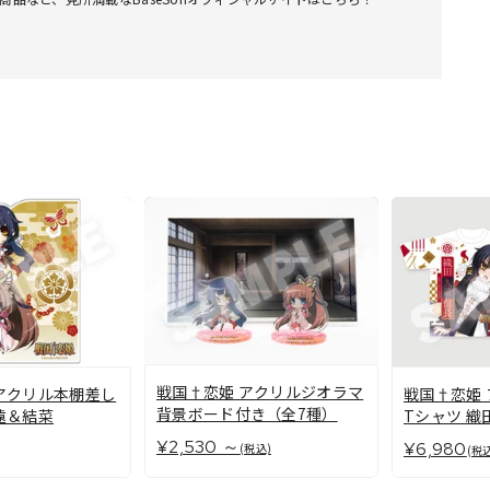
戦国†恋姫 アクリルジオラマ
アクリル本棚差し
戦国†恋姫
背景ボード付き（全7種）
遠＆結菜
Tシャツ 織
¥2,530 ～
¥6,980
(税込)
(税