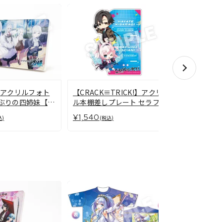
【CRACK≡
iA アクリルフォト
【CRACK≡TRICK!】アクリ
ル本棚差し
しぶりの四姉妹【朱
ル本棚差しプレート セラフィ
＆ディート
ナ＆ハヤテ
¥1,540
¥1,540
(税
込)
(税込)
ア＆リーゼ