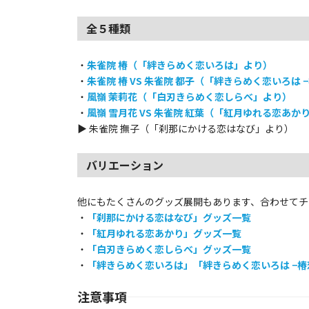
全５種類
・
朱雀院 椿（「絆きらめく恋いろは」より）
・
朱雀院 椿 VS 朱雀院 都子（「絆きらめく恋いろは 
・
風嶺 茉莉花（「白刃きらめく恋しらべ」より）
・
風嶺 雪月花 VS 朱雀院 紅葉（「紅月ゆれる恋あか
▶ 朱雀院 撫子（「刹那にかける恋はなび」より）
バリエーション
他にもたくさんのグッズ展開もあります、合わせてチェ
・
「刹那にかける恋はなび」
グッズ一覧
・
「紅月ゆれる恋あかり」
グッズ一覧
・
「白刃きらめく恋しらべ」
グッズ一覧
・
「絆きらめく恋いろは」「絆きらめく恋いろは −椿
注意事項