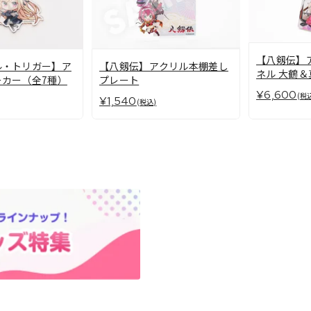
【八剱伝】
ル・トリガー】ア
【八剱伝】アクリル本棚差し
ネル 大鶴＆
ーカー（全7種）
プレート
¥6,600
(税
¥1,540
(税込)