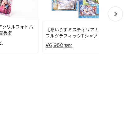
アクリルフォトパ
【旭光のマ
【あいりすミスティリア！】
真兵衛
リルフォト
フルグラフィックTシャツ プ
ーアン
リシラ
込)
¥6,600
¥6,980
(税
(税込)