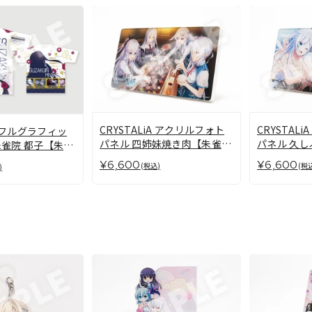
CRYSTALiA アクリルフォト
CRYSTAL
iA フルグラフィッ
パネル 四姉妹焼き肉【朱雀四
パネル 久
朱雀院 都子【朱雀
重奏】
雀四重奏】
¥6,600
¥6,600
(税込)
(税
)