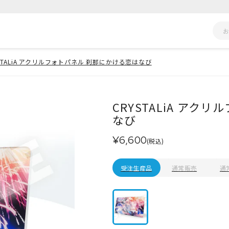
STALiA アクリルフォトパネル 刹那にかける恋はなび
CRYSTALiA ア
なび
¥6,600
(税込)
受注生産品
通常販売
通