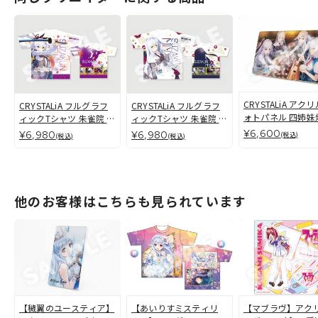
CRYSTALiA アク
CRYSTALiA フルグラフ
CRYSTALiA フルグラフ
ォトパネル 四姉妹
ィックTシャツ 朱雀院 紅
ィックTシャツ 朱雀院 都
肉【朱雀四重奏】
葉[L/XL]
子【朱雀四重奏】
¥6,600
¥6,980
¥6,980
(税込)
(税込)
(税込)
他のお客様はこちらも見られています
【穢翼のユースティア】
【あいりすミスティリ
【マブラヴ】アク