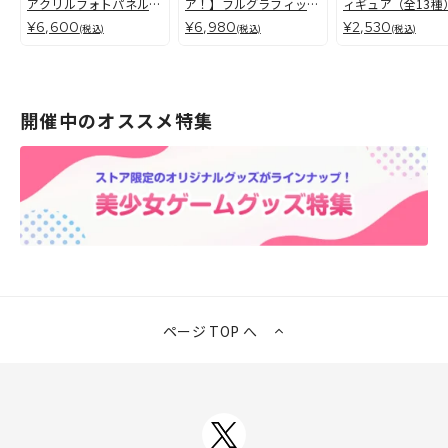
アクリルフォトパネル
ア！】フルグラフィック
ィギュア（全13種
聖女イレーヌ
Tシャツ ユー
¥6,600
¥6,980
¥2,530
(税込)
(税込)
(税込)
開催中のオススメ特集
ページ TOP へ