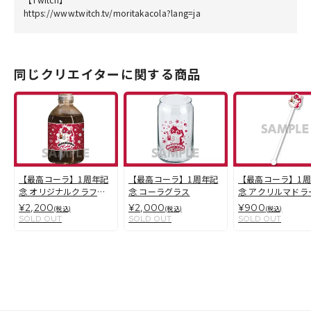
https://www.twitch.tv/moritakacola?lang=ja
同じクリエイターに関する商品
【最高コーラ】1周年記
【最高コーラ】1周年記
【最高コーラ】1
念 オリジナルクラフト
念 コーラグラス
念 アクリルマドラ
コーラ シロップ
¥2,200
¥2,000
¥900
(税込)
(税込)
(税込)
SOLD OUT
SOLD OUT
SOLD OUT