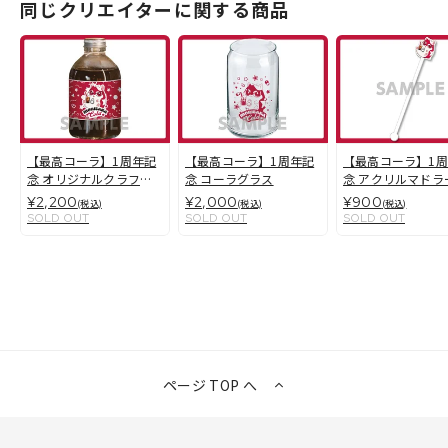
同じクリエイターに関する商品
【最高コーラ】1周年記
【最高コーラ】1周年記
【最高コーラ】1
念 オリジナルクラフト
念 コーラグラス
念 アクリルマドラ
コーラ シロップ
¥2,200
¥2,000
¥900
(税込)
(税込)
(税込)
SOLD OUT
SOLD OUT
SOLD OUT
ページ TOP へ