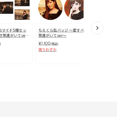
ロマイド5種セッ
ちえくら缶バッジ ～愛すべき
き常連がいてver
常連がいてver～
ちえくらA
¥1,100
)
(税込)
残りわずか
¥1,700
(税込