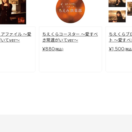
アファイル ～愛
ちえくらコースター ～愛すべ
ちえくらブ
いてver～
き常連がいてver～
ト ～愛すべ
～
¥880
¥1,500
(税込)
(税込