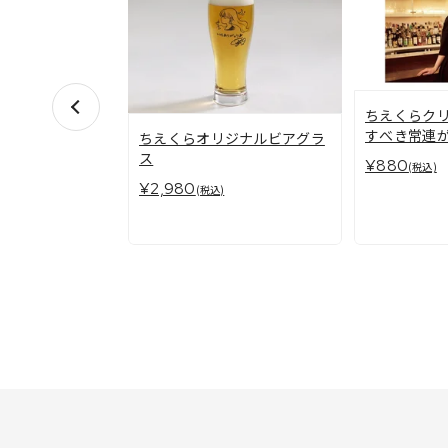
ちえくらクリ
すべき常連が
ちえくらオリジナルビアグラ
ス
¥880
(税込)
¥2,980
(税込)