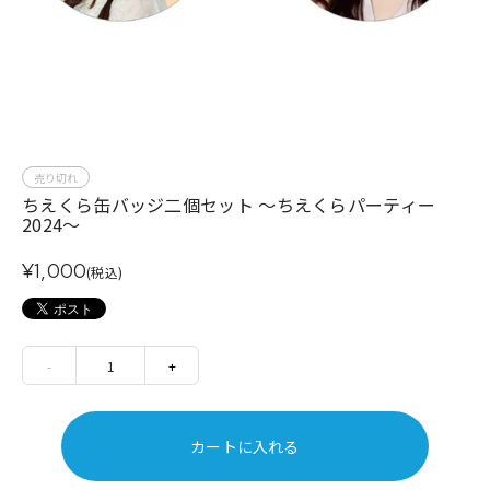
売り切れ
ちえくら缶バッジ二個セット ～ちえくらパーティー
2024～
¥1,000
(税込)
-
1
+
カートに入れる