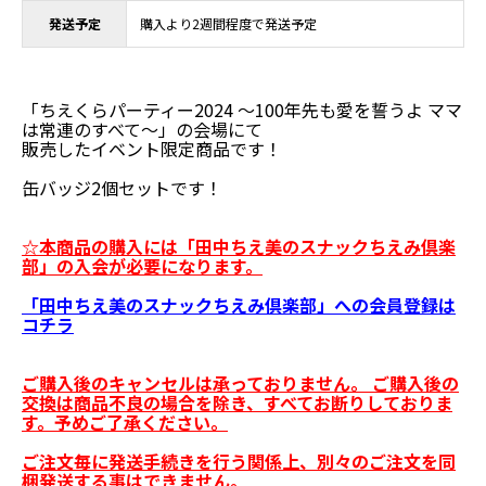
発送予定
購入より2週間程度で発送予定
「ちえくらパーティー2024 ～100年先も愛を誓うよ ママ
は常連のすべて～」の会場にて
販売したイベント限定商品です！
缶バッジ2個セットです！
☆本商品の購入には「田中ちえ美のスナックちえみ倶楽
部」の入会が必要になります。
「田中ちえ美のスナックちえみ倶楽部」への会員登録は
コチラ
ご購入後のキャンセルは承っておりません。 ご購入後の
交換は商品不良の場合を除き、すべてお断りしておりま
す。予めご了承ください。
ご注文毎に発送手続きを行う関係上、別々のご注文を同
梱発送する事はできません。