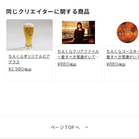
同じクリエイターに関する商品
ちえくらクリアファイル
ちえくらコースター
ちえくらオリジナルビア
～愛すべき常連がいてve
愛すべき常連がいて
グラス
r～
～
¥880
¥880
(税込)
(税込)
¥2,980
(税込)
ページ TOP へ