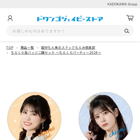
TOP
商品一覧
田中ちえ美のスナックちえみ倶楽部
ちえくら缶バッジ二個セット ～ちえくらパーティー2024～