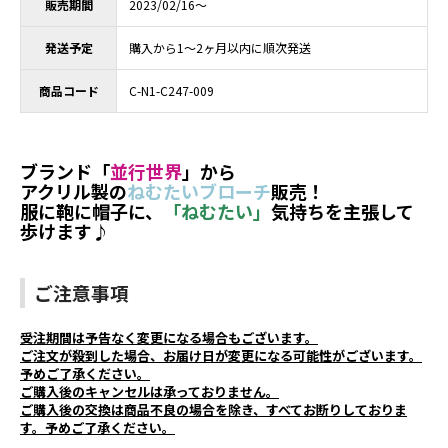
販売期間
2023/02/16～
発送予定
購入から1～2ヶ月以内に順次発送
商品コード
C-N1-C247-009
ブランド「
並行世界
」から
アクリル製の
ねむたいブローチ
販売！
服に鞄に帽子に、
「ねむたい」
気持ちを主張して
歩けます♪
ご注意事項
受注期間は予告なく変更になる場合もございます。
ご注文が殺到した場合、お届け日が変更になる可能性がございます。
予めご了承ください。
ご購入後のキャンセルは承っておりません。
ご購入後の交換は商品不良の場合を除き、すべてお断りしておりま
す。予めご了承ください。