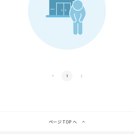
‹
›
1
ページ TOP へ