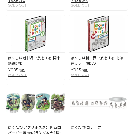
¥935
¥935
(税込)
(税込)
SOLD OUT
SOLD OUT
ぼくらは新世界で旅をする 関東
ぼくらは新世界で旅をする 北海
鍋編DVD
道カレー編DVD
¥935
¥935
(税込)
(税込)
SOLD OUT
SOLD OUT
ぼくたび アクリルスタンド 四国
ぼくたび 白テープ
バーガー編 ver. (ランダム全4種類