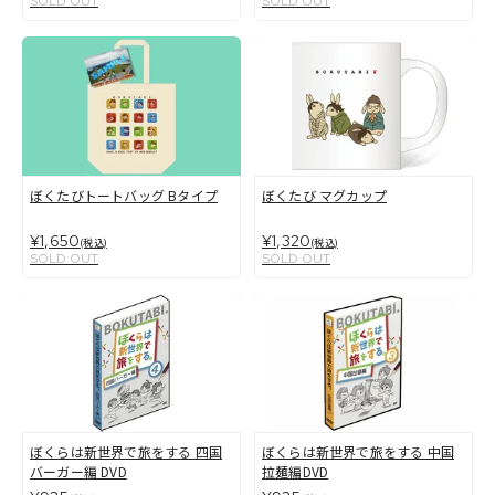
SOLD OUT
SOLD OUT
ぼくたびトートバッグ Bタイプ
ぼくたび マグカップ
¥1,650
¥1,320
(税込)
(税込)
SOLD OUT
SOLD OUT
ぼくらは新世界で旅をする 四国
ぼくらは新世界で旅をする 中国
バーガー編 DVD
拉麺編DVD