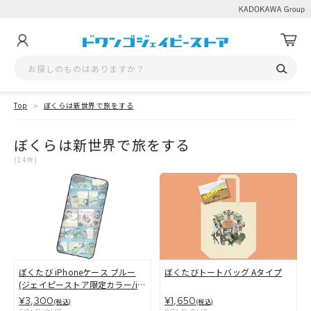
Top
ぼくらは新世界で旅をする
ぼくらは新世界で旅をする
(14件)
ぼくたび iPhoneケース ブルー
ぼくたびトートバッグ Aタイプ
(ジェイピーストア限定カラー/iP
hone 6/7用)
¥3,300
¥1,650
(税込)
(税込)