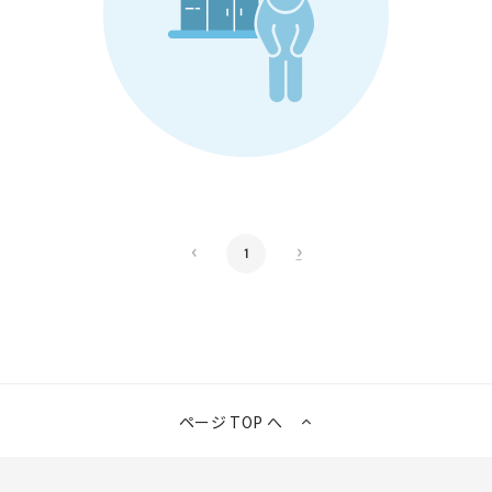
‹
›
1
ページ TOP へ