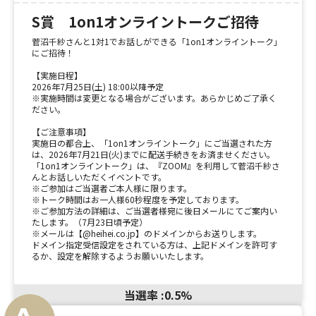
S賞 1on1オンライントークご招待
菅沼千紗さんと1対1でお話しができる「1on1オンライントーク」
にご招待！
【実施日程】
2026年7月25日(土) 18:00以降予定
※実施時間は変更となる場合がございます。あらかじめご了承く
ださい。
【ご注意事項】
実施日の都合上、「1on1オンライントーク」にご当選された方
は、2026年7月21日(火)までに配送手続きをお済ませください。
「1on1オンライントーク」は、『ZOOM』を利用して菅沼千紗さ
んとお話しいただくイベントです。
※ご参加はご当選者ご本人様に限ります。
※トーク時間はお一人様60秒程度を予定しております。
※ご参加方法の詳細は、ご当選者様宛に後日メールにてご案内い
たします。（7月23日頃予定）
※メールは【@heihei.co.jp】のドメインからお送りします。
ドメイン指定受信設定をされている方は、上記ドメインを許可す
るか、設定を解除するようお願いいたします。
当選率 :0.5%