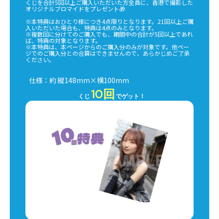
くじを合計5回以上ご購入いただいた方全員に、香港で撮影した
オリジナルブロマイドをプレゼント🎁
※本特典はおひとり様につき4点限りとなります。21回以上ご購
入いただいた場合も、特典は4点のみとなります。
※複数回に分けてのご購入でも、期間中の合計が5回以上であれ
ば、特典の対象となります。
※本特典は、本ページからのご購入分のみが対象です。他ペー
ジでのご購入分との合算はできませんので、あらかじめご了承
ください。
仕様：約 縦148mm×横100mm
10回
くじ
でゲット！