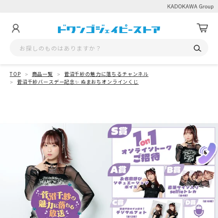
TOP
商品一覧
菅沼千紗の魅力に落ちるチャンネル
菅沼千紗バースデー記念✨ ぬまおちオンラインくじ