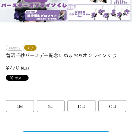
販売終了
くじ
菅沼千紗バースデー記念✨ ぬまおちオンラインくじ
¥770
(税込)
1回
5回
10回
30回