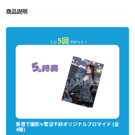
商品説明
5回
くじ
でゲット！
香港で撮影✨️菅沼千紗オリジナルブロマイド (全
4種)