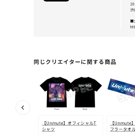
2
渋
■
ht
同じクリエイターに関する商品
【Unmute】オフィシャルT
【Unmut
シャツ
フラータオ