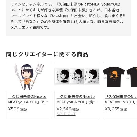
ミアムなチャンネルです。『久保田未夢のNicetoMEATyou&YOU』
は、とにかくお肉が好きな声優『久保田未夢』さんが、日本各地・
ワールドワイド様々な『いいお肉』と出会い、紹介し、食べまくる!!
そして『あなた』の心も身体も胃袋も(?)大満足な、肉食系声優グル
メバラエティ番組です。
同じクリエイターに関する商品
「久保田未夢のNice to
「久保田未夢のNice to
「久保田未夢のNice
MEAT you & YOU」アク
MEAT you & YOU」焼肉
MEAT you & YO
リルスタンド
用仕切り皿
とゆーTシャツA
¥509
¥2,546
¥3,055
(税込)
(税込)
(税込)
SOLD OUT