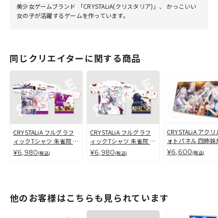
美少女ゲームブランド 「CRYSTALiA(クリスタリア)」、 かっこいい
女の子が活躍するゲームを作っています。
同じクリエイターに関する商品
CRYSTALiA アク
CRYSTALiA フルグラフ
CRYSTALiA フルグラフ
ォトパネル 四姉妹
ィックTシャツ 朱雀院 紅
ィックTシャツ 朱雀院 都
肉【朱雀四重奏】
葉[L/XL]
子【朱雀四重奏】
¥6,600
¥6,980
¥6,980
(税込)
(税込)
(税込)
他のお客様はこちらも見られています