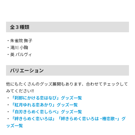
全３種類
・朱雀院 撫子
・滝川 小鞠
・英 パルヴィ
バリエーション
他にもたくさんのグッズ展開もあります、合わせてチェックして
みてください!!
・
「刹那にかける恋はなび」
グッズ一覧
・
「紅月ゆれる恋あかり」
グッズ一覧
・
「白刃きらめく恋しらべ」
グッズ一覧
・
「絆きらめく恋いろは」「絆きらめく恋いろは −椿恋歌−」
グ
ッズ一覧