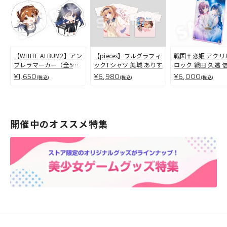
【WHITE ALBUM2】アン
【pieces】フルグラフィ
戦国†恋姫 アクリ
ブレラマーカー（全5
ックTシャツ 美城 ありす
ロック 織田 久遠 
種）
斎藤 結菜 帰蝶
¥1,650
¥6,980
¥6,000
(税込)
(税込)
(税込)
開催中のオススメ特集