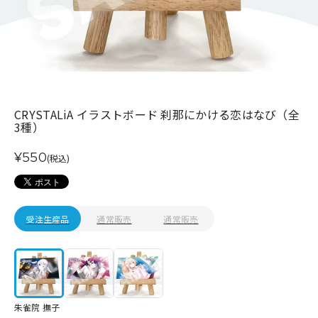
CRYSTALiA イラストボード 刹那にかける恋はなび（全
3種）
¥550
(税込)
受注生産品
通常販売
通常販売
朱雀院 撫子