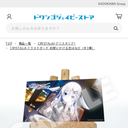
TOP
商品一覧
CRYSTALiA(クリスタリア)
CRYSTALiA イラストボード 刹那にかける恋はなび（全3種）