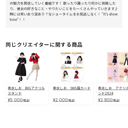
の魅力を発信していく番組です！ 歌ったり踊ったり何かに挑戦した
り、彼女の好きなこと・やりたいことをた～くさんやっていきます♪
時には笑いあり涙あり？なショータイムをお見逃しなく！ "It's show
time"！！
同じクリエイターに関する商品
希水しお BIGアクリル
希水しお SNS風カード
希水しお アクリ
スタンド
ンド2024
¥5,000
¥2,000
¥2,800
(税込)
(税込)
(税込)