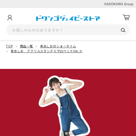
TOP
商品一覧
希水しおのシォータイム
希水しお アクリルスタンド≪サロペットVer.≫