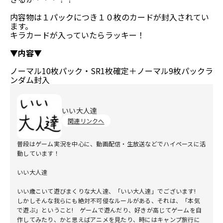
内容物は１パックにつき１０枚のカードが封入されてい
ます。
キラカードが入っていたらラッキー！
▼内容▼
ノーマル10枚パック・SR1枚確定＋ノーマル9枚パックラ
ンダム封入
いい大人達
関連リンクへ
普段はゲーム実況を中心に、動画配信・生放送などでハイペースに活
動しています！
いい大人達
いい歳こいて遊びまくりな大人達、「いい大人達」でございます!
しかしそんな我らにも絶対不可侵なルールがある、それは、「本気
で遊ぶ」ということ! ゲームで遊んだり、好きが高じてゲームを自
作してみたり、かと思えばアニメを見たり、時にはキャンプ旅行に