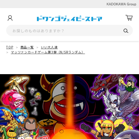
TOP
商品一覧
いい大人達
マッツァンカードゲーム第3弾（N/SRランダム）